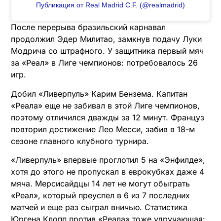
Публикация от Real Madrid C.F. (@realmadrid)
После перерыва бразильский карнавал
продолжил Эдер Милитао, замкнув подачу Луки
Модрича со штрафного. У защитника первый мяч
за «Реал» в Лиге чемпионов: потребовалось 26
игр.
Добил «Ливерпуль» Карим Бензема. Капитан
«Реала» еще не забивал в этой Лиге чемпионов,
поэтому отличился дважды за 12 минут. Француз
повторил достижение Лео Месси, забив в 18-м
сезоне главного клубного турнира.
«Ливерпуль» впервые проглотил 5 на «Энфилде»,
хотя до этого не пропускал в еврокубках даже 4
мяча. Мерсисайдцы 14 лет не могут обыграть
«Реал», который преуспел в 6 из 7 последних
матчей и еще раз сыграл вничью. Статистика
Юргена Клопп против «Реала» тоже удручающая: