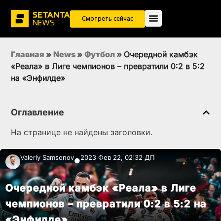
Смотреть сейчас
Главная
»
News
»
Футбол
»
Очередной камбэк
«Реала» в Лиге чемпионов – превратили 0:2 в 5:2
на «Энфилде»
Оглавление
На странице не найдены заголовки.
Valeriy Samsonov
2023 Фев 22, 02:32 ДП
●
Очередной камбэк «Реала» в Лиге
чемпионов – превратили 0:2 в 5:2 на
«Энфилде»