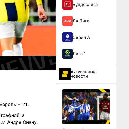
Бундеслига
Ла Лига
Серия А
Лига 1
Актуальные
новости
вропы – 1:1.
трафной, а
бил Андре Онану.