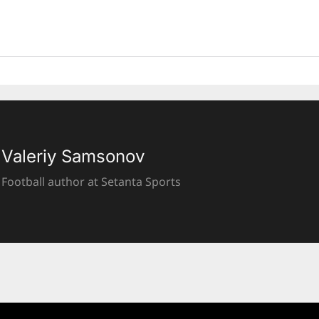
Valeriy Samsonov
Football author at Setanta Sports