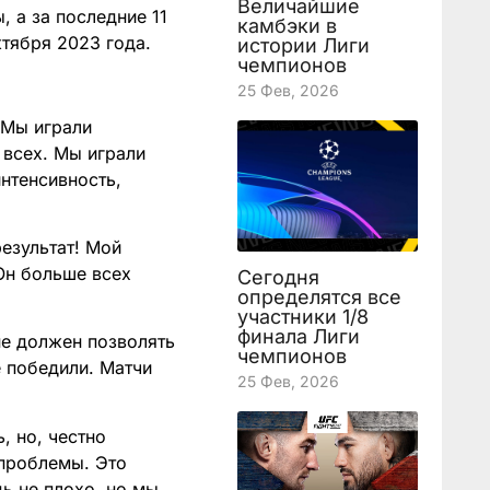
Величайшие
 а за последние 11
камбэки в
ктября 2023 года.
истории Лиги
чемпионов
25 Фев, 2026
. Мы играли
 всех. Мы играли
нтенсивность,
езультат! Мой
 Он больше всех
Сегодня
определятся все
участники 1/8
финала Лиги
не должен позволять
чемпионов
е победили. Матчи
25 Фев, 2026
, но, честно
 проблемы. Это
ь не плохо, но мы