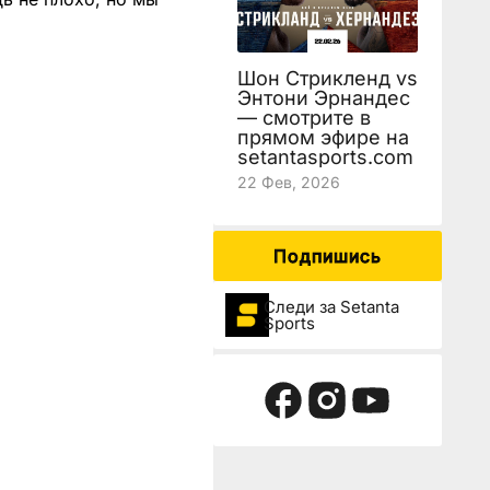
Шон Стрикленд vs
Энтони Эрнандес
— смотрите в
прямом эфире на
setantasports.com
22 Фев, 2026
Подпишись
Следи за Setanta
Sports