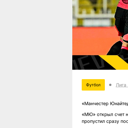
Лига
Футбол
«Манчестер Юнайтед
«МЮ» открыл счет н
пропустил сразу по