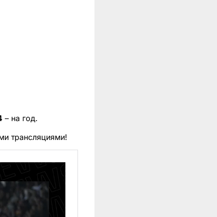
4
– на год.
ми трансляциями!