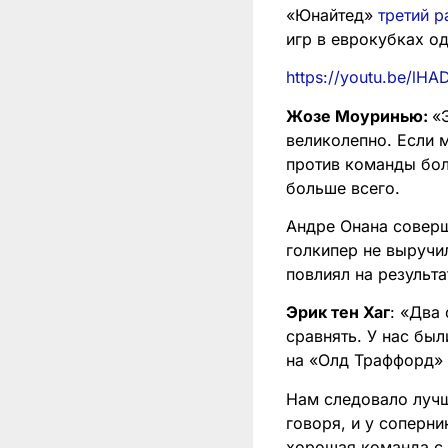
«Юнайтед»
третий р
игр в еврокубках од
https://youtu.be/l
Жозе Моуринью:
«
великолепно. Если 
против команды бол
больше всего.
Андре Онана соверш
голкипер не выручи
повлиял на результа
Эрик тен Хаг
: «Два
сравнять. У нас бы
на «Олд Траффорд»
Нам следовало лучш
говоря, и у соперн
хорошая команда с 