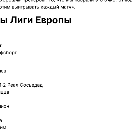
отим выигрывать каждый матч».
ты Лиги Европы
т
ьфсборг
иев
1:2 Реал Сосьедад
ицца
нион
а
айм