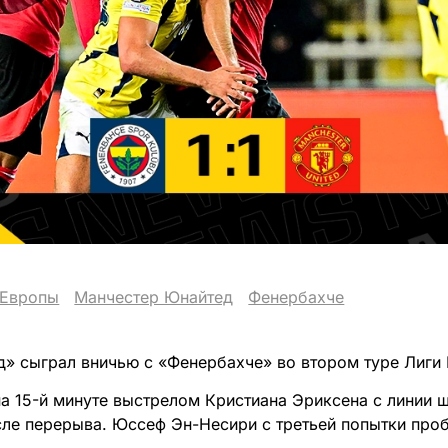
 Европы
Манчестер Юнайтед
Фенербахче
» сыграл вничью с «Фенербахче» во втором туре Лиги Е
а 15-й минуте выстрелом Кристиана Эриксена с линии ш
сле перерыва. Юссеф Эн-Несири с третьей попытки про