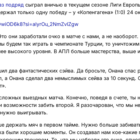
аз подряд
сыграл вничью в текущем сезоне Лиги Европы,
ержал только одну победу – у «Копенгагена» (1:0) 24 о
HADwiOD6k8?si=alyrOu_2NmZvIZgw
Это они заработали очко в матче с нами, а не наоборот
мы будем так играть в чемпионате Турции, то уничтожим
ее высокого уровня. В АПЛ больше мастерства, выше и
ил два фантастических сэйва. Да бросьте, Онана спас р
л, а Онана сделал два немыслимых сейва за 10 секунд.
т».
 сложных выездных матча. Конечно, поведя в счете, ты 
ли возможности забить второй. Я разочарован, что мы н
 нужно выигрывать.
е держать мяч в первом тайме. Нужно больше забивать
ика были хорошие моменты. Он создавал нам кое-какие
хорошим тренером. То, что мы набрали это очко, отнюд