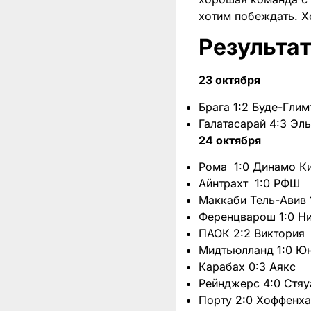
хотим побеждать. Х
Результа
23 октября
Брага 1:2 Буде-Глим
Галатасарай 4:3 Эл
24 октября
Рома 1:0 Динамо К
Айнтрахт 1:0 РФШ
Маккаби Тель-Авив 
Ференцварош 1:0 Н
ПАОК 2:2 Виктория
Мидтьюлланд 1:0 Ю
Карабах 0:3 Аякс
Рейнджерс 4:0 Стяу
Порту 2:0 Хоффенх