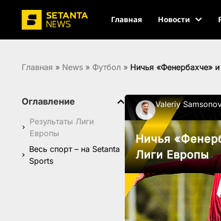
Главная
Новости
Главная
»
News
»
Футбол
»
Ничья «Фенербахче» и
Оглавление
Valeriy Samsono
Результаты Лиги
Европы
Ничья «Фенерб
Весь спорт – на Setanta
Лиги Европы
Sports