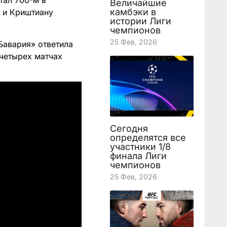
тал 700-м в
Величайшие
камбэки в
 и Криштиану
истории Лиги
чемпионов
25 Фев, 2026
Бавария» ответила
 четырех матчах
Сегодня
определятся все
участники 1/8
финала Лиги
чемпионов
25 Фев, 2026