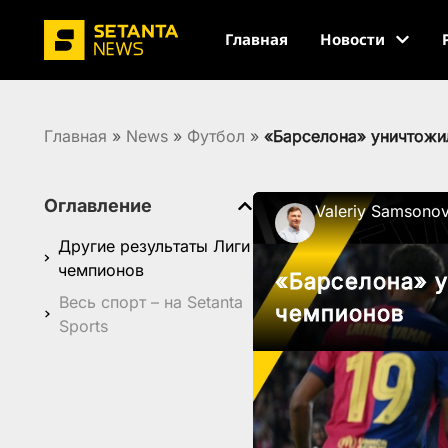
Главная
Новости
Главная
»
News
»
Футбол
»
«Барселона» уничтожи
Оглавление
Valeriy Samsono
Другие результаты Лиги
чемпионов
«Барселона» у
Весь спорт – на Setanta
чемпионов
Sports