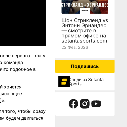
Шон Стрикленд vs
Энтони Эрнандес
— смотрите в
прямом эфире на
setantasports.com
22 Фев, 2026
осле первого гола у
то команда
Подпишись
ечто подобное в
Следи за Setanta
Sports
й хочется
трясающее
]».
я того, чтобы сразу
ем будем двигаться