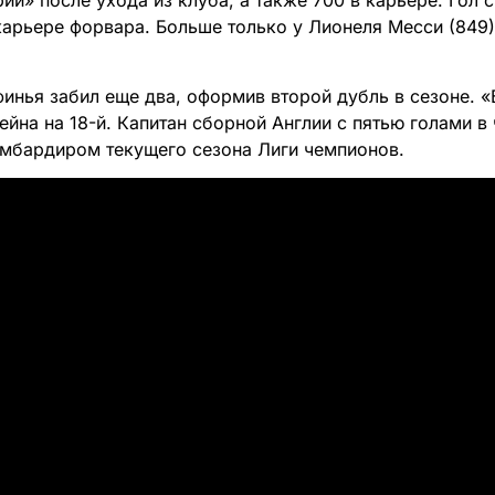
ии» после ухода из клуба, а также 700 в карьере. Гол с
арьере форвара. Больше только у Лионеля Месси (849)
инья забил еще два, оформив второй дубль в сезоне. «
ейна на 18-й. Капитан сборной Англии с пятью голами в
мбардиром текущего сезона Лиги чемпионов.