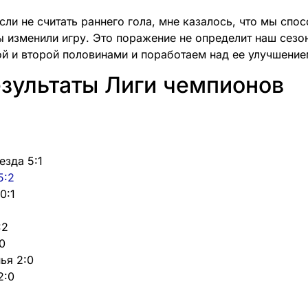
сли не считать раннего гола, мне казалось, что мы спо
лы изменили игру. Это поражение не определит наш сез
 и второй половинами и поработаем над ее улучшение
езультаты Лиги чемпионов
езда 5:1
5:2
0:1
:2
0
ья 2:0
2:0