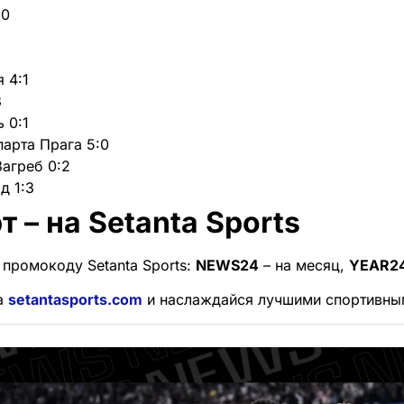
:0
 4:1
3
 0:1
парта Прага 5:0
Загреб 0:2
д 1:3
т – на Setanta Sports
 промокоду Setanta Sports:
NEWS24
– на месяц,
YEAR2
а
setantasports.com
и наслаждайся лучшими спортивны