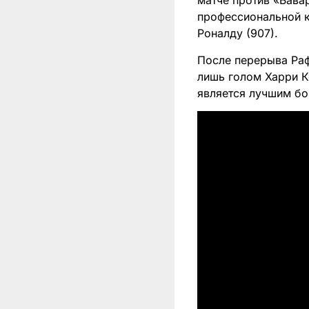
матче против «Бавар
профессиональной к
Роналду (907).
После перерыва Раф
лишь голом Харри К
является лучшим бо