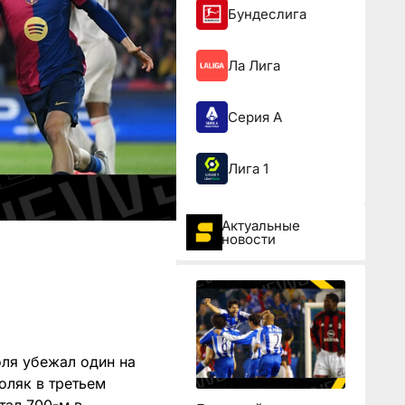
Бундеслига
Ла Лига
Серия А
Лига 1
Актуальные
новости
оля убежал один на
оляк в третьем