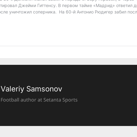
Valeriy Samsonov
Football author at Setanta Sports