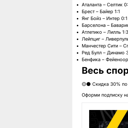
Аталанта – Селтик 0
Брест – Байер 1:1
Янг Бойз – Интер 0:1
Барселона – Бавария
Атлетико – Лилль 1:
Лейпциг – Ливерпуль
Манчестер Сити – С
Ред Булл – Динамо 
Бенфика – Фейеноор
Весь спор
🟡⚫️ Скидка 30% по
Оформи подписку н