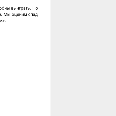
собны выиграть. Но
он. Мы оценим спад
м».