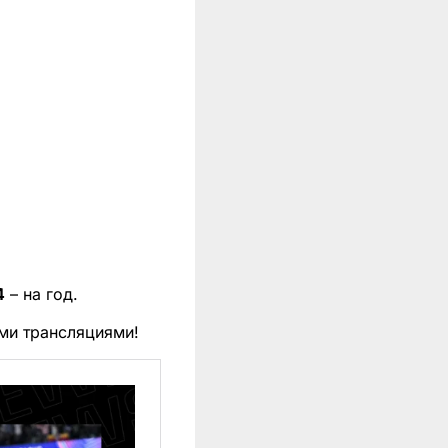
4
– на год.
ми трансляциями!