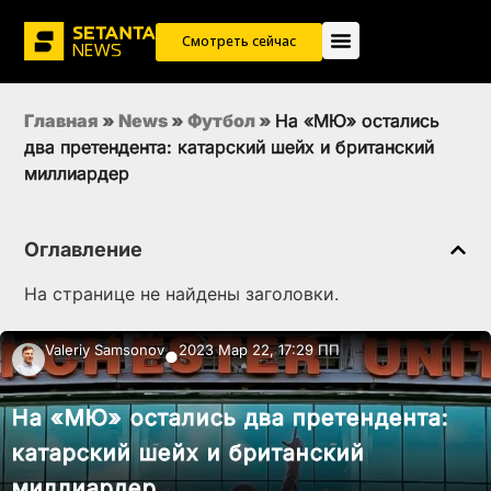
Смотреть сейчас
Главная
»
News
»
Футбол
»
На «МЮ» остались
два претендента: катарский шейх и британский
миллиардер
Оглавление
На странице не найдены заголовки.
Valeriy Samsonov
2023 Мар 22, 17:29 ПП
●
На «МЮ» остались два претендента:
катарский шейх и британский
миллиардер