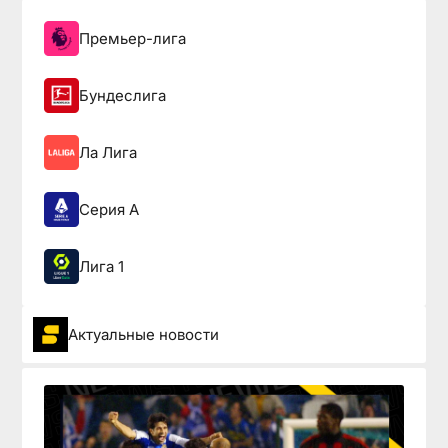
Премьер-лига
Бундеслига
Ла Лига
Серия А
Лига 1
Актуальные новости