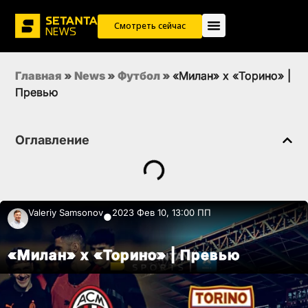
Смотреть сейчас
Главная
»
News
»
Футбол
»
«Милан» х «Торино» |
Превью
Оглавление
Valeriy Samsonov
2023 Фев 10, 13:00 ПП
●
«Милан» х «Торино» | Превью