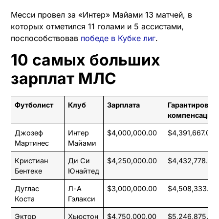
Месси провел за «Интер» Майами 13 матчей, в
которых отметился 11 голами и 5 ассистами,
поспособствовав
победе в Кубке лиг
.
10 самых больших
зарплат МЛС
Футболист
Клуб
Зарплата
Гарантирован
компенсация
Джозеф
Интер
$4,000,000.00
$4,391,667.00
Мартинес
Майами
Кристиан
Ди Си
$4,250,000.00
$4,432,778.00
Бентеке
Юнайтед
Дуглас
Л-А
$3,000,000.00
$4,508,333.00
Коста
Гэлакси
Эктор
Хьюстон
$4,750,000.00
$5,246,875.00