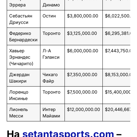
Эррера
Динамо
Себастьян
Остин
$3,800,000.00
$6,022,500.00
Дриусси
Федерико
Торонто
$3,125,000.00
$6,295,381.00
Бернардески
Хавьер
Л-А
$6,000,000.00
$7,443,750.00
Эрнандес
Гэлакси
(Чичарито)
Джердан
Чикаго
$7,350,000.00
$8,153,000.00
Шакири
Файр
Лоренцо
Торонто
$7,500,000.00
$15,400,000.0
Инсинье
Лионель
Интер
$12,000,000.00
$20,446,667.0
Месси
Майами
На
setantasports.com
–