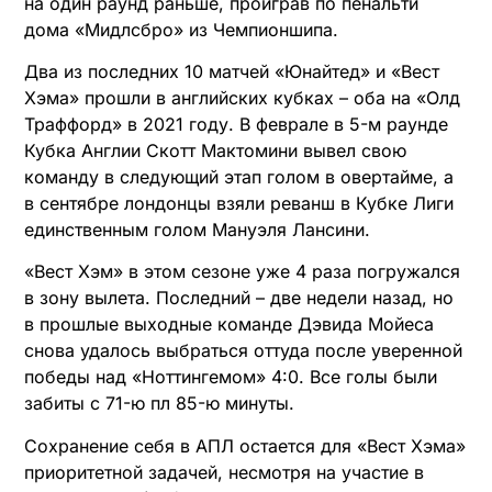
на один раунд раньше, проиграв по пенальти
дома «Мидлсбро» из Чемпионшипа.
Два из последних 10 матчей «Юнайтед» и «Вест
Хэма» прошли в английских кубках – оба на «Олд
Траффорд» в 2021 году. В феврале в 5-м раунде
Кубка Англии Скотт Мактомини вывел свою
команду в следующий этап голом в овертайме, а
в сентябре лондонцы взяли реванш в Кубке Лиги
единственным голом Мануэля Лансини.
«Вест Хэм» в этом сезоне уже 4 раза погружался
в зону вылета. Последний – две недели назад, но
в прошлые выходные команде Дэвида Мойеса
снова удалось выбраться оттуда после уверенной
победы над «Ноттингемом» 4:0. Все голы были
забиты с 71-ю пл 85-ю минуты.
Сохранение себя в АПЛ остается для «Вест Хэма»
приоритетной задачей, несмотря на участие в