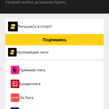
Football author at Setanta Sports
Погрузиcь в спорт!
Подпишись
Крупнейшие лиги
Премьер-лига
Бундеслига
Ла Лига