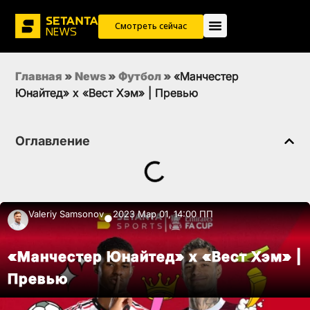
Смотреть сейчас
Главная
»
News
»
Футбол
»
«Манчестер
Юнайтед» х «Вест Хэм» | Превью
Оглавление
Valeriy Samsonov
2023 Мар 01, 14:00 ПП
●
«Манчестер Юнайтед» х «Вест Хэм» |
Превью