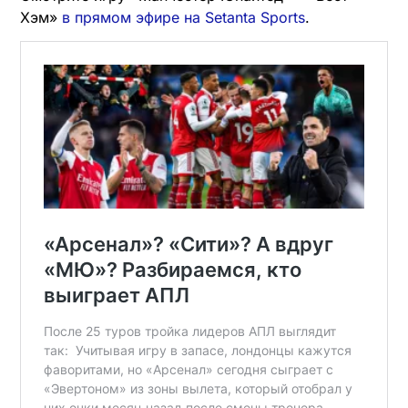
Хэм»
в прям
о
м эфире на Setanta Sports
.