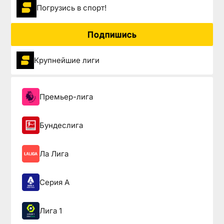
Погрузиcь в спорт!
Подпишись
Крупнейшие лиги
Премьер-лига
Бундеслига
Ла Лига
Серия А
Лига 1