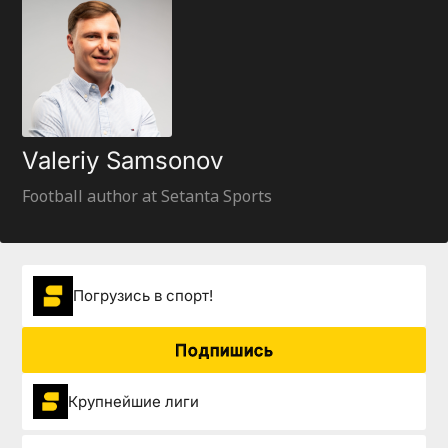
Valeriy Samsonov
Football author at Setanta Sports
Погрузиcь в спорт!
Подпишись
Крупнейшие лиги