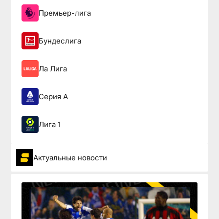
Премьер-лига
Бундеслига
Ла Лига
Серия А
Лига 1
Актуальные новости