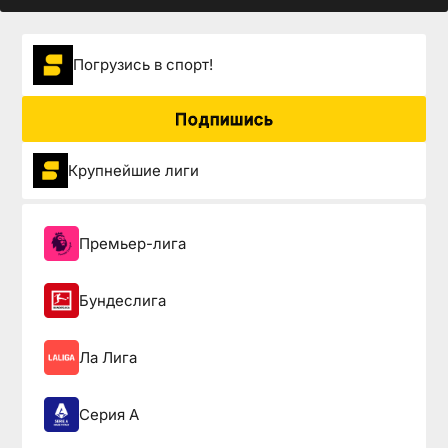
Погрузиcь в спорт!
Подпишись
Крупнейшие лиги
Премьер-лига
Бундеслига
Ла Лига
Серия А