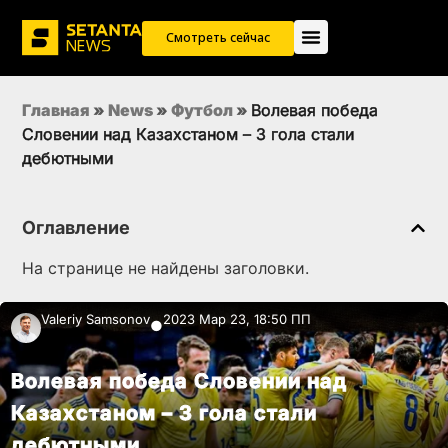
Смотреть сейчас
Главная
»
News
»
Футбол
»
Волевая победа
Словении над Казахстаном – 3 гола стали
дебютными
Оглавление
На странице не найдены заголовки.
Valeriy Samsonov
2023 Мар 23, 18:50 ПП
●
Волевая победа Словении над
Казахстаном – 3 гола стали
дебютными