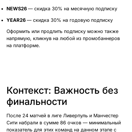
NEWS26
— скидка 30% на месячную подписку
YEAR26
— скидка 30% на годовую подписку
Оформить или продлить подписку можно также
напрямую, кликнув на любой из промобаннеров
на платформе.
Контекст: Важность без
финальности
После 24 матчей в лиге Ливерпуль и Манчестер
Сити набрали в сумме 86 очков — минимальный
показатель для этих команд на данном этапе с