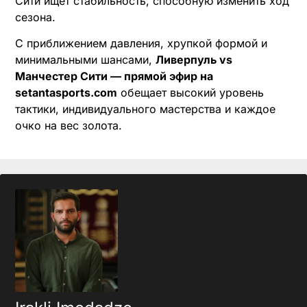
Сити ищет стабильность, способную изменить ход
сезона.
С приближением давления, хрупкой формой и
минимальными шансами,
Ливерпуль vs
Манчестер Сити — прямой эфир на
setantasports.com
обещает высокий уровень
тактики, индивидуального мастерства и каждое
очко на вес золота.