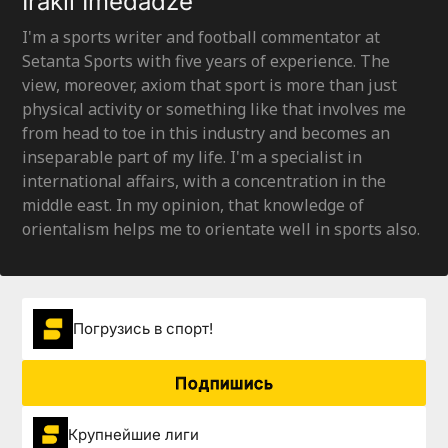
Irakli Imedadze
I'm a sports writer and football commentator at
Setanta Sports with five years of experience. The
view, moreover, axiom that sport is more than just
physical activity or something like that involves me
from head to toe in this industry and becomes an
inseparable part of my life. I'm a specialist in
international affairs, with a concentration in the
middle east. In my opinion, that knowledge of
orientalism helps me to orientate well in sports also.
Погрузиcь в спорт!
Подпишись
Крупнейшие лиги