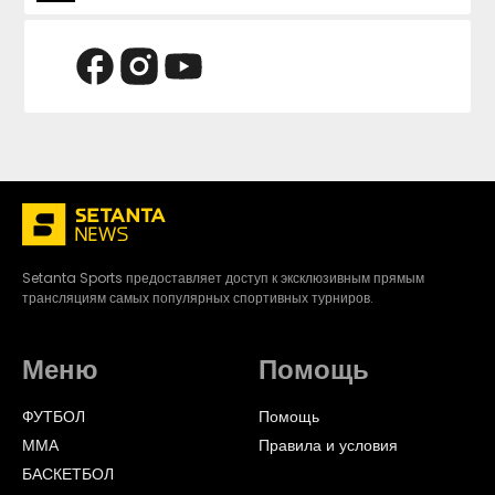
Setanta Sports предоставляет доступ к эксклюзивным прямым
трансляциям самых популярных спортивных турниров.
Меню
Помощь
ФУТБОЛ
Помощь
ММА
Правила и условия
БАСКЕТБОЛ