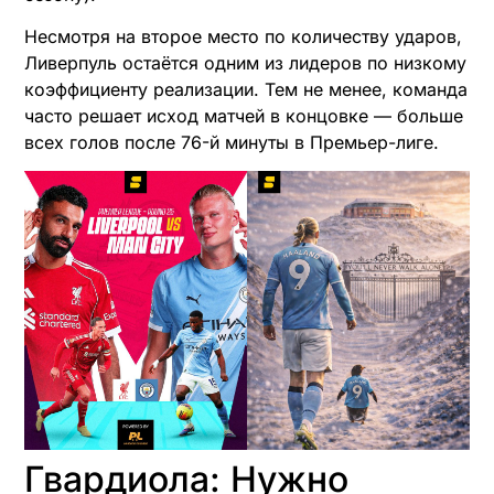
Несмотря на второе место по количеству ударов,
Ливерпуль остаётся одним из лидеров по низкому
коэффициенту реализации. Тем не менее, команда
часто решает исход матчей в концовке — больше
всех голов после 76-й минуты в Премьер-лиге.
Гвардиола: Нужно