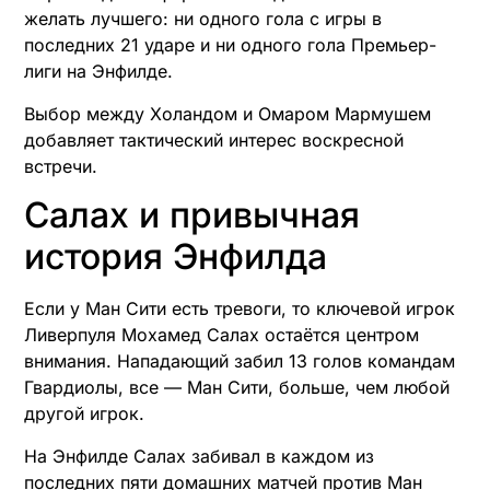
желать лучшего: ни одного гола с игры в
последних 21 ударе и ни одного гола Премьер-
лиги на Энфилде.
Выбор между Холандом и Омаром Мармушем
добавляет тактический интерес воскресной
встречи.
Салах и привычная
история Энфилда
Если у Ман Сити есть тревоги, то ключевой игрок
Ливерпуля Мохамед Салах остаётся центром
внимания. Нападающий забил 13 голов командам
Гвардиолы, все — Ман Сити, больше, чем любой
другой игрок.
На Энфилде Салах забивал в каждом из
последних пяти домашних матчей против Ман