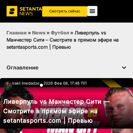
Смотреть сейчас
Главная
»
News
»
Футбол
»
Ливерпуль vs
Манчестер Сити – Смотрите в прямом эфире на
setantasports.com | Превью
Оглавление
Irakli Imedadze
2026 Фев 08, 17:48 ПП
●
Ливерпуль vs Манчестер Сити —
Смотрите в прямом эфире на
setantasports.com | Превью