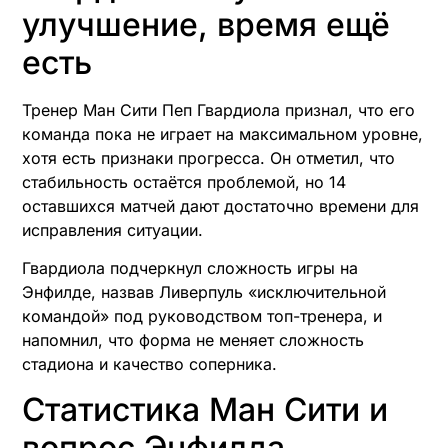
улучшение, время ещё
есть
Тренер Ман Сити Пеп Гвардиола признал, что его
команда пока не играет на максимальном уровне,
хотя есть признаки прогресса. Он отметил, что
стабильность остаётся проблемой, но 14
оставшихся матчей дают достаточно времени для
исправления ситуации.
Гвардиола подчеркнул сложность игры на
Энфилде, назвав Ливерпуль «исключительной
командой» под руководством топ-тренера, и
напомнил, что форма не меняет сложность
стадиона и качество соперника.
Статистика Ман Сити и
вопрос Энфилда