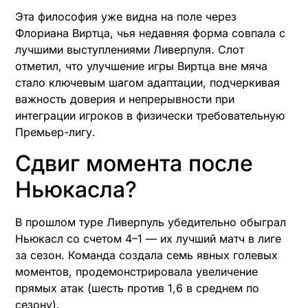
Эта философия уже видна на поле через
Флориана Виртца, чья недавняя форма совпала с
лучшими выступлениями Ливерпуля. Слот
отметил, что улучшение игры Виртца вне мяча
стало ключевым шагом адаптации, подчеркивая
важность доверия и непрерывности при
интеграции игроков в физически требовательную
Премьер-лигу.
Сдвиг момента после
Ньюкасла?
В прошлом туре Ливерпуль убедительно обыграл
Ньюкасл со счетом 4–1 — их лучший матч в лиге
за сезон. Команда создала семь явных голевых
моментов, продемонстрировала увеличение
прямых атак (шесть против 1,6 в среднем по
сезону).