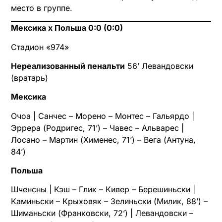
место в группе.
Мексика х Польша 0:0 (0:0)
Стадион «974»
Нереализованный пенальти
56’ Левандовски
(вратарь)
Мексика
Очоа | Санчес – Морено – Монтес – Гальярдо |
Эррера (Родригес, 71’) – Чавес – Альварес |
Лосано – Мартин (Хименес, 71’) – Вега (Антуна,
84’)
Польша
Шченсны | Кэш – Глик – Кивер – Берешиньски |
Каминьски – Крыховяк – Зелиньски (Милик, 88’) –
Шиманьски (Франковски, 72’) | Левандовски –