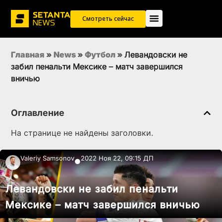
Смотреть сейчас
Главная
»
News
»
Футбол
»
Левандовски не
забил пенальти Мексике – матч завершился
вничью
Оглавление
На странице не найдены заголовки.
Valeriy Samsonov
2022 Ноя 22, 09:15 ДП
●
Левандовски не забил пенальти
Мексике – матч завершился вничью