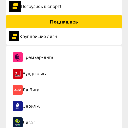
Погрузиcь в спорт!
Подпишись
Крупнейшие лиги
Премьер-лига
Бундеслига
Ла Лига
Серия А
Лига 1