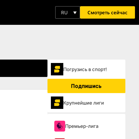
Смотреть сейчас
RU
Погрузиcь в спорт!
Подпишись
Крупнейшие лиги
Премьер-лига