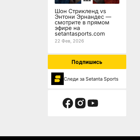
Шон Стрикленд vs
Энтони Эрнандес —
смотрите в прямом
эфире на
setantasports.com
22 Фев, 2026
Подпишись
Следи за Setanta Sports