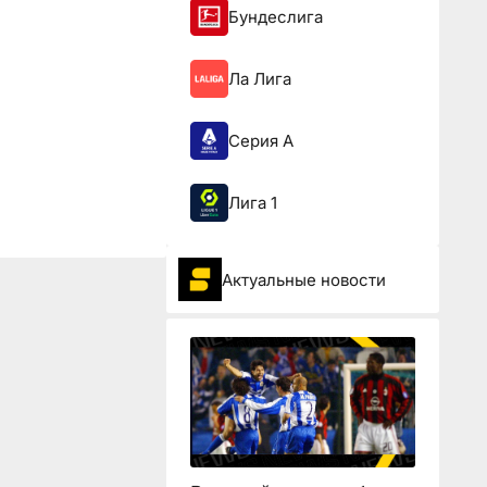
Бундеслига
Ла Лига
Серия А
Лига 1
Актуальные новости