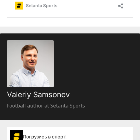
Valeriy Samsonov
Football author at Setanta Sports
Погрузиcь в спорт!