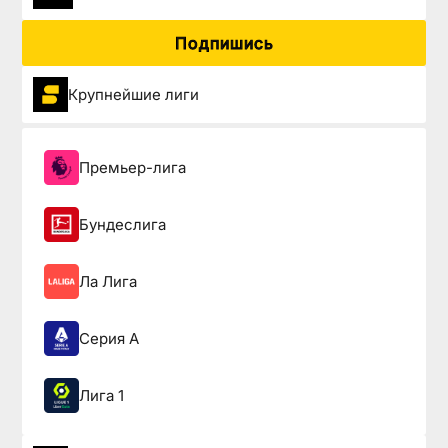
Подпишись
Крупнейшие лиги
Премьер-лига
Бундеслига
Ла Лига
Серия А
Лига 1