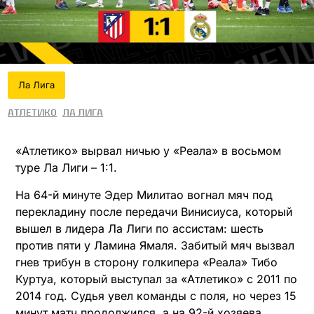
Ла Лига
Атлетико
Ла Лига
«Атлетико» вырвал ничью у «Реала» в восьмом
туре Ла Лиги – 1:1.
На 64-й минуте Эдер Милитао вогнал мяч под
перекладину после передачи Винисиуса, который
вышел в лидера Ла Лиги по ассистам: шесть
против пяти у Ламина Ямаля. Забитый мяч вызвал
гнев трибун в сторону голкипера «Реала» Тибо
Куртуа, который выступал за «Атлетико» с 2011 по
2014 год. Судья увел команды с поля, но через 15
минут матч продолжился, а на 92-й хозяева