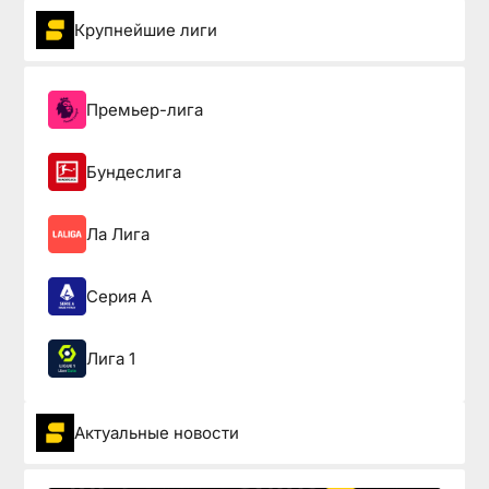
Крупнейшие лиги
Премьер-лига
Бундеслига
Ла Лига
Серия А
Лига 1
Актуальные новости