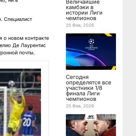
е), ни в
Величайшие
камбэки в
истории Лиги
чемпионов
. Специалист
25 Фев, 2026
я о новом контракте
релио Де Лаурентис
тронной почты.
Сегодня
определятся все
участники 1/8
финала Лиги
чемпионов
25 Фев, 2026