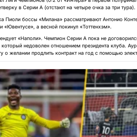
ал Лиги чемпионов (0:2 от «Интера» в первом полуфинал
верку в Серии А (отстают на четыре очка за три тура).
ка Пиоли боссы «Милана» рассматривают Антонио Конте
и «Ювентусе», а весной покинул «Тоттенхэм».
тендует «Наполи». Чемпион Серии А пока не договорилс
, который недоволен отношением президента клуба. Ау
у о желании продлить контракт на год с помощью элек