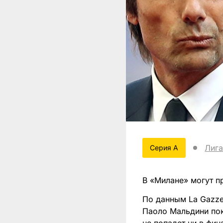
Лига
Серия А
В «Милане» могут п
По данным La Gazzet
Паоло Мальдини пок