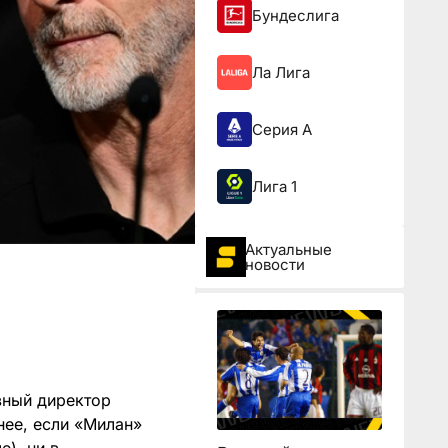
Бундеслига
Ла Лига
Серия А
Лига 1
Актуальные
новости
ивный директор
нее, если «Милан»