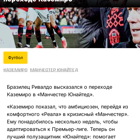
Футбол
Каземиро
Манчестер Юнайтед
Бразилец Ривалдо высказался о переходе
Каземиро в «Манчестер Юнайтед».
«Каземиро показал, что амбициозен, перейдя из
комфортного «Реала» в кризисный «Манчестер».
Ему понадобилось несколько недель, чтобы
адаптироваться к Премьер-лиге. Теперь он
лучший полузащитник «Юнайтед»: помогает