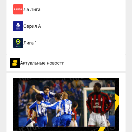
Ла Лига
Серия А
Лига 1
Актуальные новости