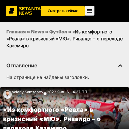
Смотреть сейчас
Главная
»
News
»
Футбол
»
«Из комфортного
«Реала» в кризисный «МЮ». Ривалдо – о переходе
Каземиро
Оглавление
На странице не найдены заголовки.
Valeriy Samsonov
2023 Янв 16, 14:37 ПП
●
«Из комфортного «Реала» в
кризисный «МЮ». Ривалдо – о
переходе Каземиро