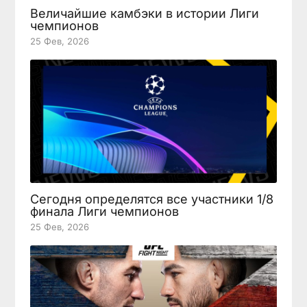
Величайшие камбэки в истории Лиги
чемпионов
25 Фев, 2026
Сегодня определятся все участники 1/8
финала Лиги чемпионов
25 Фев, 2026