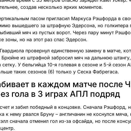
ванное время с 35 метров опасно зарядил Кайл Уокер.
тельнее, создав несколько ярких моментов.
ертикальным пасом пригласил Маркуса Рэшфорда в сво
мимо вышедшего за штрафную Эдерсона, но голкипера 
ыбивший мяч из пустых ворот. Через пару минут Рэшфо
е зоны, но на этот раз спас Эдерсон.
 Гвардиола провернул единственную замену в матче, ко
е Брюйне из штрафной забросил мяч на дальнюю штангу
 сетку. У бельгийца 10-я голевая в сезоне и 5-й сезон 
льше таких сезонов (6) только у Сеска Фабрегаса.
бивает в каждом матче после 
ез гола в 3 играх АПЛ подряд
счет и забил победный в концовке. Сначала Рэшфорд, н
а к нему рвался Бруну – англичанин не коснулся мяча, 
уэлл сначала отменил гол из-за офсайда, но после конс
 центр.