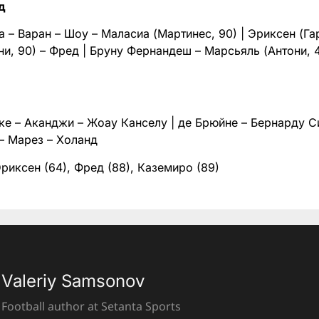
д
а – Варан – Шоу – Маласиа (Мартинес, 90) | Эриксен (Гар
и, 90) – Фред | Бруну Фернандеш – Марсьяль (Антони, 
ке – Аканджи – Жоау Канселу | де Брюйне – Бернарду С
 – Марез – Холанд
риксен (64), Фред (88), Каземиро (89)
Valeriy Samsonov
Football author at Setanta Sports