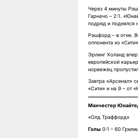
Через 4 минуты Рэш
Гарначо – 2:1. «Юн
подряд и поднялся 
Рэшфорд – в огне. В
оппонента из «Сити»
Эрлинг Холанд вперв
европейской карьер
норвежец пропустил
Завтра «Арсенал» сы
«Сити» и на 9 – от
Манчестер Юнайтед 
«Олд Траффорд»
Голы
0:1 – 60 Грили