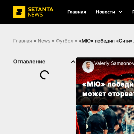
Главная
Новости
Главная
»
News
»
Футбол
»
«МЮ» победил «Сити», 
Оглавление
Valeriy Samsono
«МЮ» победил
может оторват