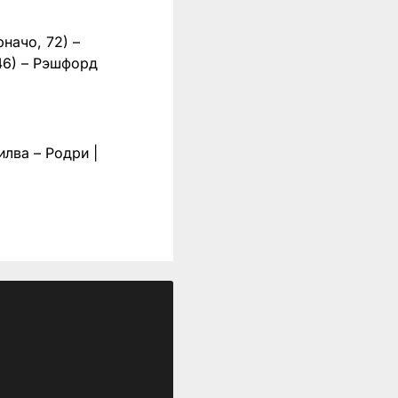
начо, 72) –
46) – Рэшфорд
илва – Родри |