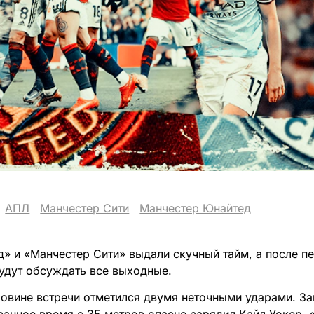
АПЛ
Манчестер Сити
Манчестер Юнайтед
» и «Манчестер Сити» выдали скучный тайм, а после п
будут обсуждать все выходные.
ловине встречи отметился двумя неточными ударами. З