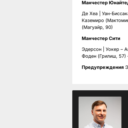
Манчестер Юнайте
Де Хеа | Уан-Биссак
Каземиро (Мактомин
(Магуайр, 90)
Манчестер Сити
Эдерсон | Уокер – А
Фоден (Грилиш, 57)
Предупреждения
Э