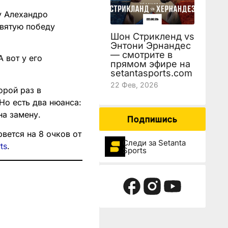
у Алехандро
евятую победу
Шон Стрикленд vs
Энтони Эрнандес
— смотрите в
 вот у его
прямом эфире на
setantasports.com
22 Фев, 2026
орой раз в
Но есть два нюанса:
на замену.
Подпишись
вется на 8 очков от
Следи за Setanta
ts
.
Sports