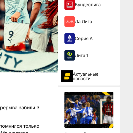
Бундеслига
Ла Лига
Серия А
Лига 1
Актуальные
новости
ерерыва забили 3
апомнился только