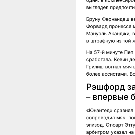
один: в компенсиро
выглядел предпочти
Бруну Фернандеш в
Форвард пронесся 
Мануэль Аканджи, в
в штрафную из той ж
На 57-й минуте Пеп
сработала. Кевин д
Грилиш вогнал мяч в
более ассистами. Бо
Рэшфорд за
– впервые б
«Юнайтед» сравнял 
сопроводил мяч, пок
эпизод. Стюарт Этт
арбитром указал на