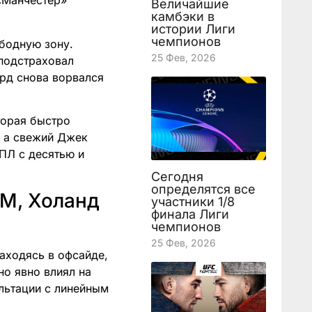
 «Манчестер»
Величайшие
камбэки в
истории Лиги
чемпионов
бодную зону.
25 Фев, 2026
подстраховал
рд снова ворвался
торая быстро
, а свежий Джек
АПЛ с десятью и
Сегодня
определятся все
ЧМ, Холанд
участники 1/8
финала Лиги
чемпионов
25 Фев, 2026
аходясь в офсайде,
но явно влиял на
ультации с линейным