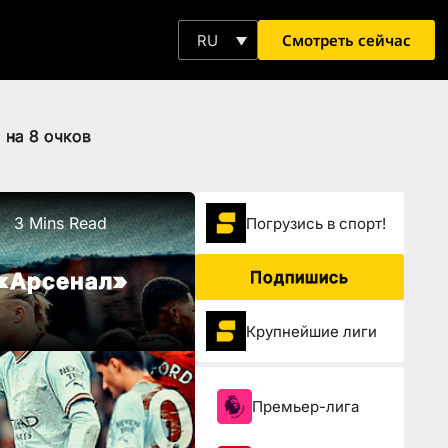
Смотреть сейчас
RU
 на 8 очков
3 Mins Read
Погрузиcь в спорт!
Подпишись
 «Арсенал»
Крупнейшие лиги
Премьер-лига