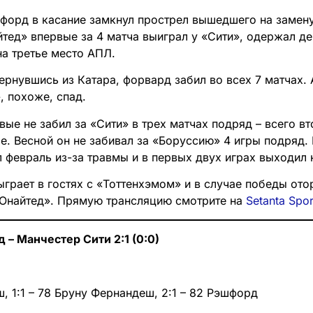
форд в касание замкнул прострел вышедшего на замен
айтед» впервые за 4 матча выиграл у «Сити», одержал д
на третье место АПЛ.
ернувшись из Катара, форвард забил во всех 7 матчах. А
, похоже, спад.
ые не забил за «Сити» в трех матчах подряд – всего вт
е. Весной он не забивал за «Боруссию» 4 игры подряд. 
 февраль из-за травмы и в первых двух играх выходил 
грает в гостях с «Тоттенхэмом» и в случае победы отор
 «Юнайтед». Прямую трансляцию смотрите на
Setanta Spor
– Манчестер Сити 2:1 (0:0)
ш, 1:1 – 78 Бруну Фернандеш, 2:1 – 82 Рэшфорд