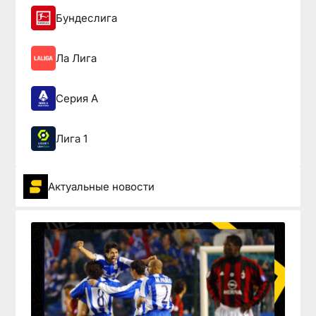
Бундеслига
Ла Лига
Серия А
Лига 1
Актуальные новости