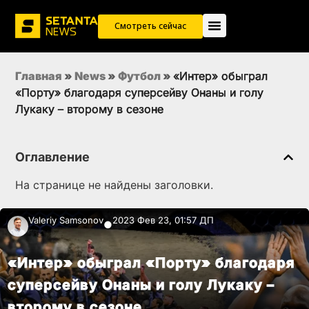
Смотреть сейчас
Главная
»
News
»
Футбол
»
«Интер» обыграл
«Порту» благодаря суперсейву Онаны и голу
Лукаку – второму в сезоне
Оглавление
На странице не найдены заголовки.
Valeriy Samsonov
2023 Фев 23, 01:57 ДП
●
«Интер» обыграл «Порту» благодаря
суперсейву Онаны и голу Лукаку –
второму в сезоне