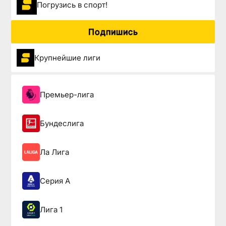
Погрузиcь в спорт!
Подпишись
Крупнейшие лиги
Премьер-лига
Бундеслига
Ла Лига
Серия А
Лига 1