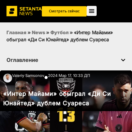
Смотреть сейчас
Главная
»
News
»
Футбол
»
«Интер Майами»
обыграл «Ди Си Юнайтед» дублем Суареса
Оглавление
Valeriy Samsonov
2024 Мар 17, 10:33 ДП
●
«Интер Майами» обыграл «Ди Си
Юнайтед» дублем Суареса