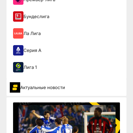
Бундеслига
Ла Лига
Серия А
Лига 1
Актуальные новости