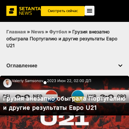
Смотреть сейчас
Главная
»
News
»
Футбол
»
Грузия внезапно
обыграла Португалию и другие результаты Евро
U21
Оглавление
Valeriy Samsonov
2023 Июн 22, 02:00 ДП
●
Грузия внезапно обыграла Португалию
и другие результаты Евро U21