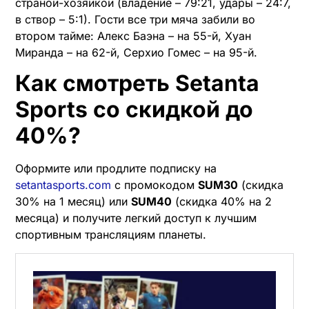
страной-хозяйкой (владение – 79:21, удары – 24:7,
в створ – 5:1). Гости все три мяча забили во
втором тайме: Алекс Баэна – на 55-й, Хуан
Миранда – на 62-й, Серхио Гомес – на 95-й.
Как смотреть Setanta
Sports со скидкой до
40%?
Оформите или продлите подписку на
setantasports.com
с промокодом
SUM30
(скидка
30% на 1 месяц) или
SUM40
(скидка 40% на 2
месяца) и получите легкий доступ к лучшим
спортивным трансляциям планеты.