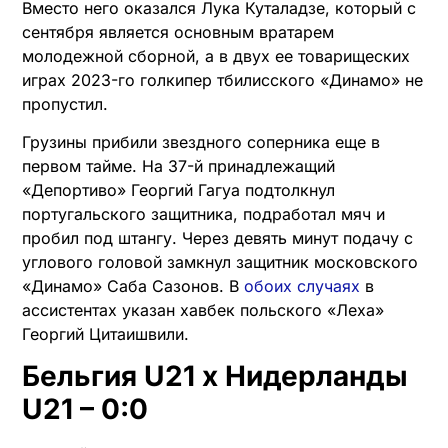
Вместо него оказался Лука Куталадзе, который с
сентября является основным вратарем
молодежной сборной, а в двух ее товарищеских
играх 2023-го голкипер тбилисского «Динамо» не
пропустил.
Грузины прибили звездного соперника еще в
первом тайме. На 37-й принадлежащий
«Депортиво» Георгий Гагуа подтолкнул
португальского защитника, подработал мяч и
пробил под штангу. Через девять минут подачу с
углового головой замкнул защитник московского
«Динамо» Саба Сазонов. В
обоих случаях
в
ассистентах указан хавбек польского «Леха»
Георгий Цитаишвили.
Бельгия U21 х Нидерланды
U21 – 0:0