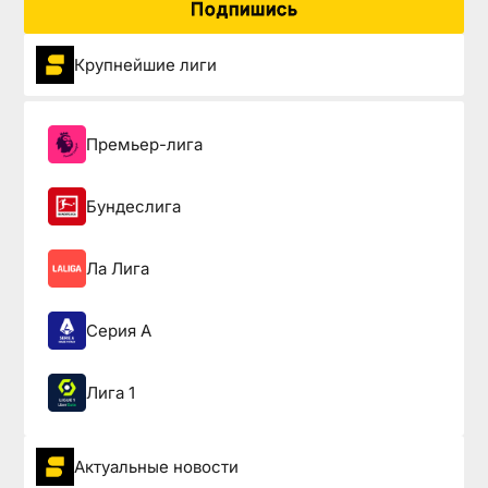
Подпишись
Крупнейшие лиги
Премьер-лига
Бундеслига
Ла Лига
Серия А
Лига 1
Актуальные новости