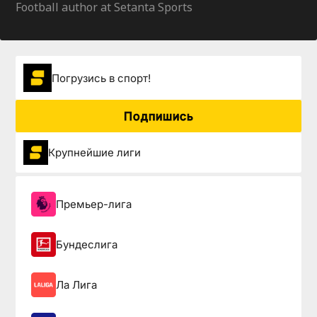
Football author at Setanta Sports
Погрузиcь в спорт!
Подпишись
Крупнейшие лиги
Премьер-лига
Бундеслига
Ла Лига