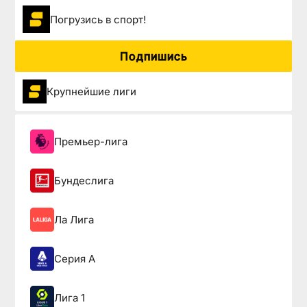
Погрузиcь в спорт!
Подпишись
Крупнейшие лиги
Премьер-лига
Бундеслига
Ла Лига
Серия А
Лига 1