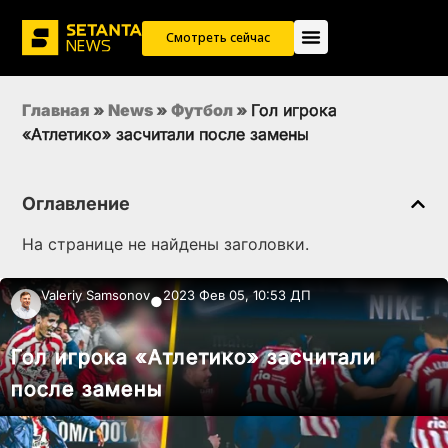
Смотреть сейчас
Главная
»
News
»
Футбол
»
Гол игрока
«Атлетико» засчитали после замены
Оглавление
На странице не найдены заголовки.
Valeriy Samsonov
2023 Фев 05, 10:53 ДП
●
Гол игрока «Атлетико» засчитали
после замены