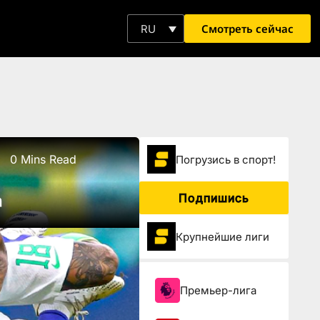
Смотреть сейчас
RU
0 Mins Read
Погрузиcь в спорт!
Подпишись
а
Крупнейшие лиги
Премьер-лига