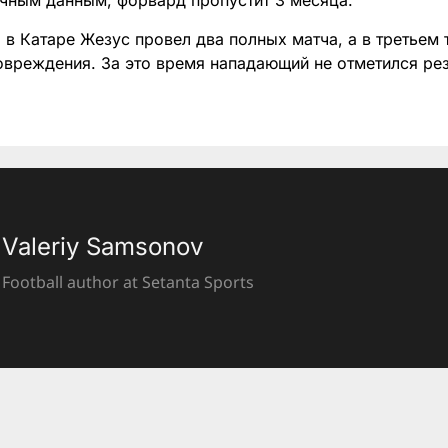
чным данным, форвард пропустит 3 месяца.
 в Катаре Жезус провел два полных матча, а в третьем 
повреждения. За это время нападающий не отметился ре
Valeriy Samsonov
Football author at Setanta Sports