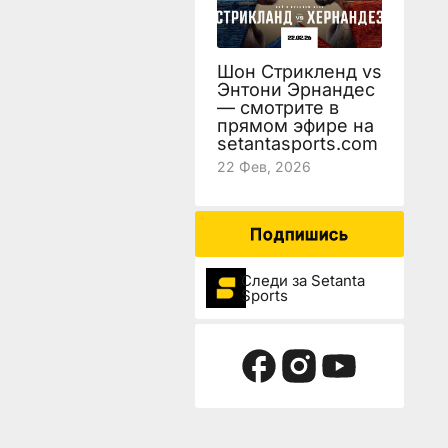
Шон Стрикленд vs
Энтони Эрнандес
— смотрите в
прямом эфире на
setantasports.com
22 Фев, 2026
Подпишись
Следи за Setanta
Sports