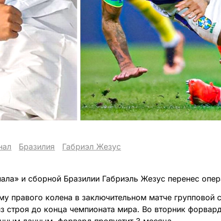
нал
Бразилия
Габриэл Жезус
ла» и сборной Бразилии Габриэль Жезус перенес опер
му правого колена в заключительном матче групповой с
з строя до конца чемпионата мира. Во вторник форвар