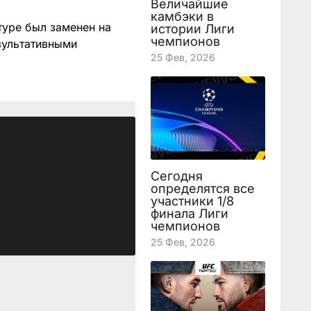
Величайшие
камбэки в
туре был заменен на
истории Лиги
чемпионов
зультативными
25 Фев, 2026
Сегодня
определятся все
участники 1/8
финала Лиги
чемпионов
25 Фев, 2026