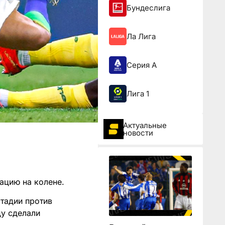
Бундеслига
Ла Лига
Серия А
Лига 1
Актуальные
новости
ацию на колене.
тадии против
ду сделали