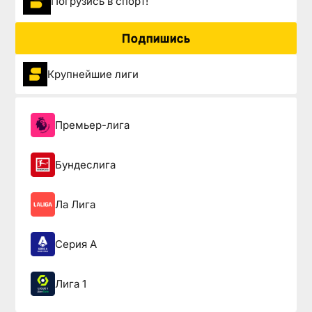
Погрузиcь в спорт!
Подпишись
Крупнейшие лиги
Премьер-лига
Бундеслига
Ла Лига
Серия А
Лига 1