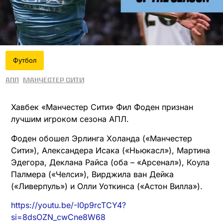
Футбол
АПЛ
Манчестер Сити
Хавбек «Манчестер Сити» Фил Фоден признан
лучшим игроком сезона АПЛ.
Фоден обошел Эрлинга Холанда («Манчестер
Сити»), Александера Исака («Ньюкасл»), Мартина
Эдегора, Деклана Райса (оба – «Арсенал»), Коула
Палмера («Челси»), Вирджила ван Дейка
(«Ливерпуль») и Олли Уоткинса («Астон Вилла»).
https://youtu.be/-I0p9rcTCY4?
si=8dsOZN_cwCne8W68