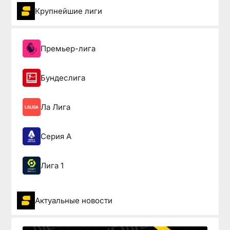
Крупнейшие лиги
Премьер-лига
Бундеслига
Ла Лига
Серия А
Лига 1
Актуальные новости