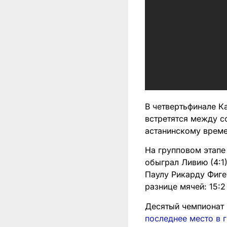
В четвертьфинале К
встретятся между со
астанинскому време
На групповом этапе
обыграл Ливию (4:1
Паулу Рикарду Фиге
разнице мячей: 15:2
Десятый чемпионат 
последнее место в 