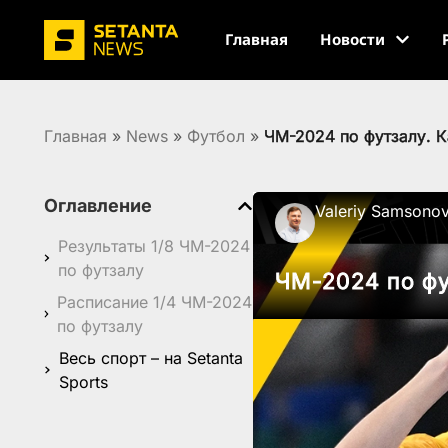
Главная
Новости
Главная
»
News
»
Футбол
»
ЧМ-2024 по футзалу. 
Оглавление
Valeriy Samsono
Результаты 1/8 ЧМ-2024
по футзалу
ЧМ-2024 по фу
Расписание 1/4 ЧМ-2024
по футзалу
Весь спорт – на Setanta
Sports