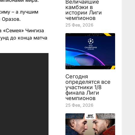
чемпионами мира.
Величайшие
камбэки в
симу – а лучшим
истории Лиги
чемпионов
 Оразов.
25 Фев, 2026
да «Семея» Чингиза
кунд до конца матча
Сегодня
определятся все
участники 1/8
финала Лиги
чемпионов
25 Фев, 2026