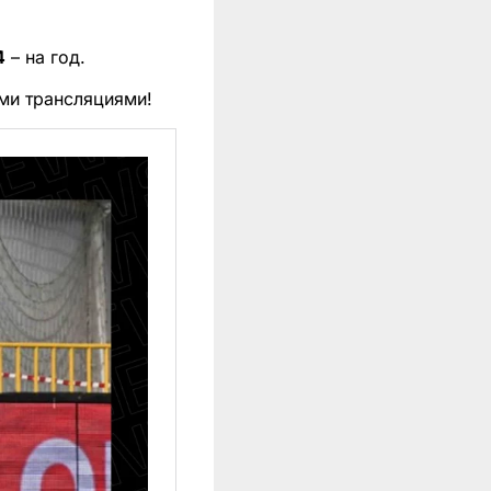
4
– на год.
ми трансляциями!