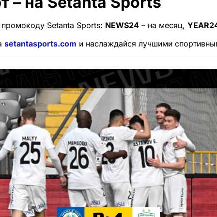
т – на Setanta Sports
 промокоду Setanta Sports:
NEWS24
– на месяц,
YEAR2
а
setantasports.com
и наслаждайся лучшими спортивны