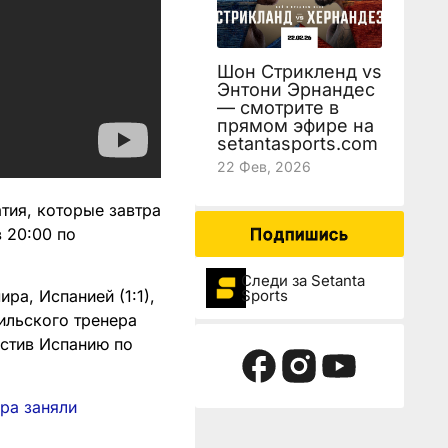
Шон Стрикленд vs
Энтони Эрнандес
— смотрите в
прямом эфире на
setantasports.com
22 Фев, 2026
тия, которые завтра
в 20:00 по
Подпишись
Следи за Setanta
Sports
ра, Испанией (1:1),
ильского тренера
устив Испанию по
ира заняли