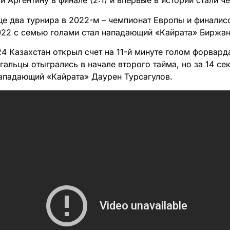
 Аргентину в финале (2:1) и впервые в истории стали 
ще два турнира в 2022-м – чемпионат Европы и финалис
22 с семью голами стал нападающий «Кайрата» Биржан
24 Казахстан открыл счет на 11-й минуте голом форвар
гальцы отыгрались в начале второго тайма, но за 14 се
ападающий «Кайрата» Даурен Турсагулов.