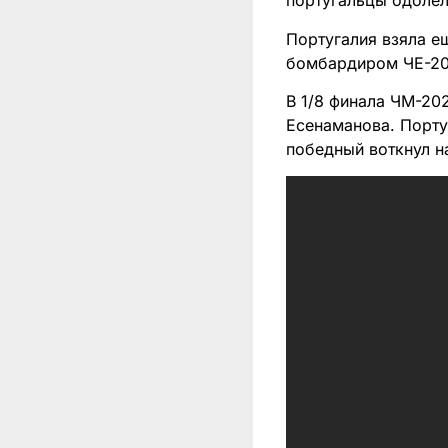
португальцы одолели
Португалия взяла е
бомбардиром ЧЕ-20
В 1/8 финала ЧМ-20
Есенаманова. Порту
победный воткнул н