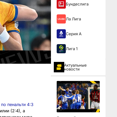
Бундеслига
Ла Лига
Серия А
Лига 1
Актуальные
новости
по пенальти 4:3
лии (2:4), а