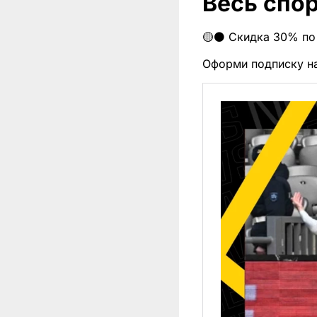
Весь спор
🟡⚫️ Скидка 30% по
Оформи подписку н