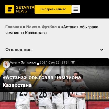
Смотреть сейчас
Главная
»
News
»
Футбол
»
«Астана» обыграла
чемпиона Казахстана
Оглавление
Valeriy Samsonov
2024 Сен 22, 21:34 ПП
●
«Астана» обыграла чемпиона
Казахстана