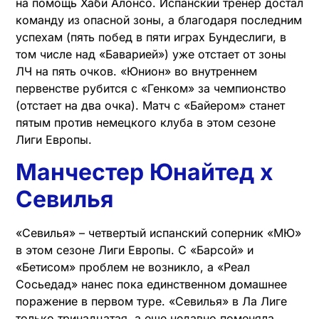
на помощь Хаби Алонсо. Испанский тренер достал
команду из опасной зоны, а благодаря последним
успехам (пять побед в пяти играх Бундеслиги, в
том числе над «Баварией») уже отстает от зоны
ЛЧ на пять очков. «Юнион» во внутреннем
первенстве рубится с «Генком» за чемпионство
(отстает на два очка). Матч с «Байером» станет
пятым против немецкого клуба в этом сезоне
Лиги Европы.
Манчестер Юнайтед х
Севилья
«Севилья» – четвертый испанский соперник «МЮ»
в этом сезоне Лиги Европы. С «Барсой» и
«Бетисом» проблем не возникло, а «Реал
Сосьедад» нанес пока единственном домашнее
поражение в первом туре. «Севилья» в Ла Лиге
только тринадцатая, а еще недавно поменяла