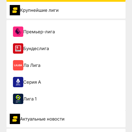
Крупнейшие лиги
Премьер-лига
Бундеслига
Ла Лига
Серия А
Лига 1
Актуальные новости