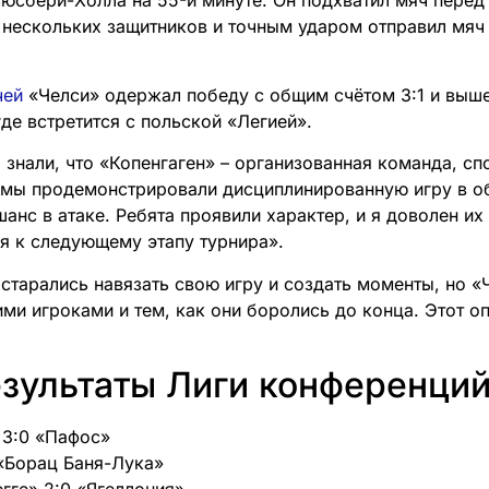
юсбери-Холла на 55-й минуте. Он подхватил мяч перед
нескольких защитников и точным ударом отправил мяч 
чей
«Челси» одержал победу с общим счётом 3:1 и выше
де встретится с польской «Легией».
знали, что «Копенгаген» – организованная команда, сп
 мы продемонстрировали дисциплинированную игру в о
анс в атаке. Ребята проявили характер, и я доволен их
я к следующему этапу турнира».
тарались навязать свою игру и создать моменты, но «
ими игроками и тем, как они боролись до конца. Этот о
езультаты Лиги конференци
 3:0 «Пафос»
 «Борац Баня-Лука»
гге» 2:0 «Ягеллония»