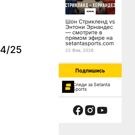
Шон Стрикленд vs
Энтони Эрнандес
— смотрите в
прямом эфире на
setantasports.com
24/25
22 Фев, 2026
Подпишись
Следи за Setanta
Sports