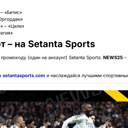
 – «Бетис»
«Юргорден»
а» – «Целе»
Легия»
т – на Setanta Sports
промокоду (один на аккаунт) Setanta Sports:
NEWS25
–
а
setantasports.com
и наслаждайся лучшими спортивны