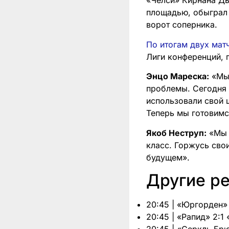
«Челси» Кирнана Дь
площадью, обыграл 
ворот соперника.
По итогам двух мат
Лиги конференций, г
Энцо Мареска:
«Мы 
проблемы. Сегодня
использовали свой ш
Теперь мы готовимс
Якоб Неструп:
«Мы с
класс. Горжусь сво
будущем».
Другие р
20:45 | «Юргорден»
20:45 | «Рапид» 2:1
20:45 | «Серкль Брю