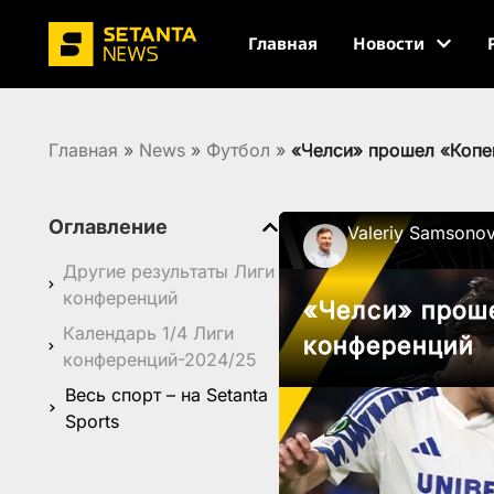
Главная
Новости
Главная
»
News
»
Футбол
»
«Челси» прошел «Копен
Оглавление
Valeriy Samsono
Другие результаты Лиги
конференций
«Челси» проше
Календарь 1/4 Лиги
конференций
конференций-2024/25
Весь спорт – на Setanta
Sports