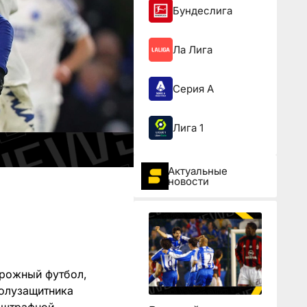
Бундеслига
Ла Лига
Серия А
Лига 1
Актуальные
новости
орожный футбол,
олузащитника