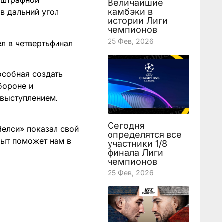
 штрафной
Величайшие
камбэки в
в дальний угол
истории Лиги
чемпионов
25 Фев, 2026
л в четвертьфинал
особная создать
бороне и
 выступлением.
Сегодня
Челси» показал свой
определятся все
пыт поможет нам в
участники 1/8
финала Лиги
чемпионов
й
25 Фев, 2026