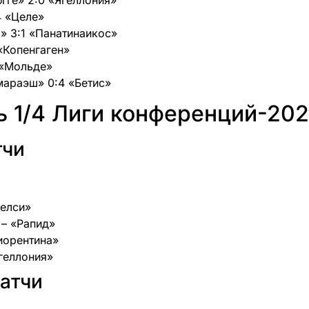
4 «Целе»
а» 3:1 «Панатинаикос»
 «Копенгаген»
 «Мольде»
мараэш» 0:4 «Бетис»
 1/4 Лиги конференций-20
тчи
Челси»
 – «Рапид»
Фиорентина»
Ягеллония»
атчи