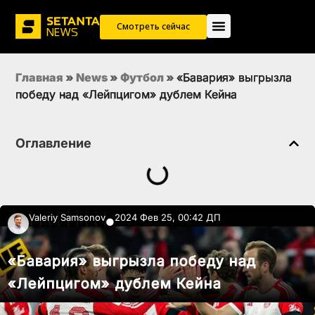
Смотреть сейчас
Главная
»
News
»
Футбол
»
«Бавария» выгрызла
победу над «Лейпцигом» дублем Кейна
Оглавление
Valeriy Samsonov
2024 Фев 25, 00:42 ДП
●
«Бавария» выгрызла победу над
«Лейпцигом» дублем Кейна