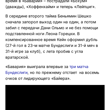
время в «Баварии» – пострадали «Бохум»
(дважды), «Хоффенхайм» и теперь «Лейпциг».
В середине второго тайма Беньямин Шешко
сначала запорол выход один на один, а потом
забил с передачи Дани Ольмо и не без помощи
подставленной ноги Леона Горецки. В
компенсированное время Кейн оформил дубль
(27-й гол в 23-м матче Бундеслиги и 31-й мяч в
31-й игре за клуб), с лета пробив с угла
вратарской.
«Бавария» выиграла впервые за
три матча
Бундеслиги
, но по прежнему отстает на восемь
очков от лидирующего «Байера».