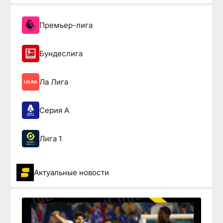
Премьер-лига
Бундеслига
Ла Лига
Серия А
Лига 1
Актуальные новости