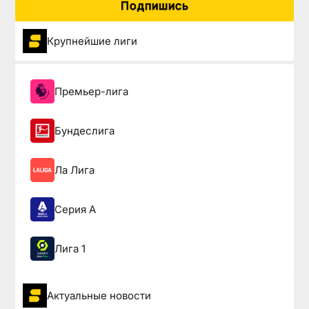
Подпишись
Крупнейшие лиги
Премьер-лига
Бундеслига
Ла Лига
Серия А
Лига 1
Актуальные новости