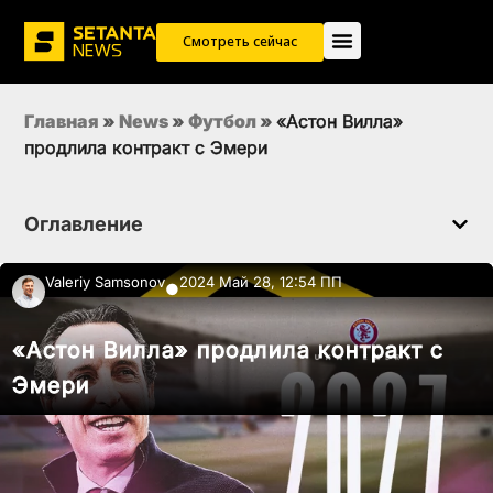
Смотреть сейчас
Главная
»
News
»
Футбол
»
«Астон Вилла»
продлила контракт с Эмери
Оглавление
Valeriy Samsonov
2024 Май 28, 12:54 ПП
●
«Астон Вилла» продлила контракт с
Эмери