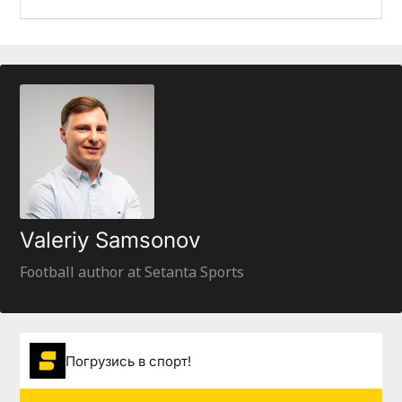
Valeriy Samsonov
Football author at Setanta Sports
Погрузиcь в спорт!