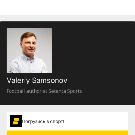
Valeriy Samsonov
Football author at Setanta Sports
Погрузиcь в спорт!