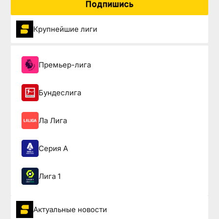
Подпишись
Крупнейшие лиги
Премьер-лига
Бундеслига
Ла Лига
Серия А
Лига 1
Актуальные новости