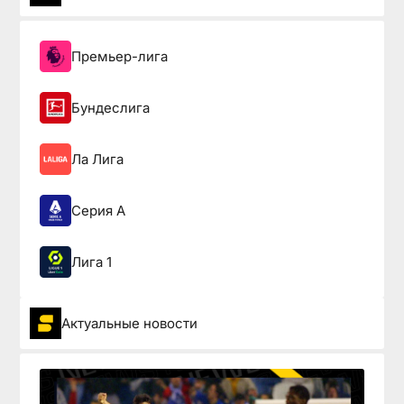
Премьер-лига
Бундеслига
Ла Лига
Серия А
Лига 1
Актуальные новости