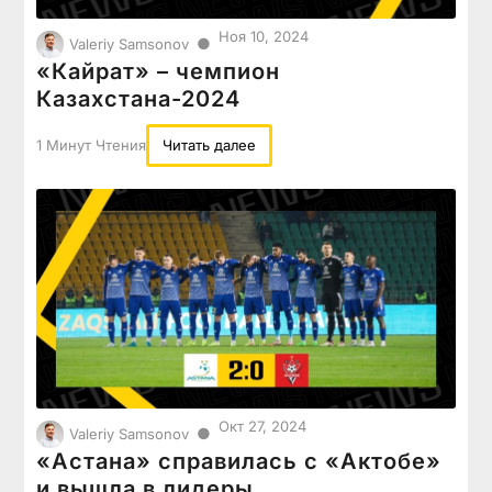
Ноя 10, 2024
●
Valeriy Samsonov
«Кайрат» – чемпион
Казахстана-2024
1 Минут Чтения
Читать далее
Окт 27, 2024
●
Valeriy Samsonov
«Астана» справилась с «Актобе»
и вышла в лидеры