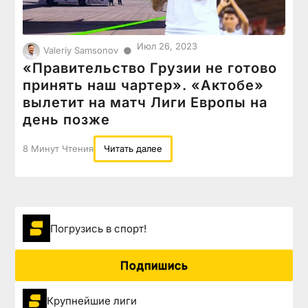
Июл 26, 2023
●
Valeriy Samsonov
«Правительство Грузии не готово
принять наш чартер». «Актобе»
вылетит на матч Лиги Европы на
день позже
8 Минут Чтения
Читать далее
Погрузиcь в спорт!
Подпишись
Крупнейшие лиги