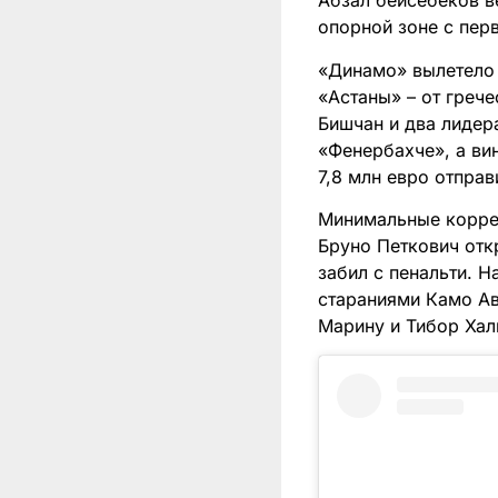
Абзал бейсебеков в
опорной зоне с пер
«Динамо» вылетело 
«Астаны» – от грече
Бишчан и два лидер
«Фенербахче», а ви
7,8 млн евро отпра
Минимальные коррек
Бруно Петкович отк
забил с пенальти. 
стараниями Камо Ава
Марину и Тибор Хал