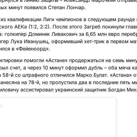
ернулся в линию защиты – Александр Марочкин отправил
вых минут появился Степан Лончар.
из квалификации Лиги чемпионов в следующем раунде 
ского АЕКа (1:2, 2:2). После этого Загреб покинули гла
а: голкипер Доминик Ливакович за 6,65 млн евро переб
нгер Лука Иванушец, оформивший хет-трик в первом мат
вился в «Фейеноорд».
тировки помогли «Астане» продержаться на семь мину
рыл счет, а через 10 минут оформил дубль – оба мяча 
На 58-й со штрафного отличился Марко Булат. «Астана» 
несяна на 78-й, но пропустила два в последние пять м
иловичу ассистировал украинский защитник Богдан Мих