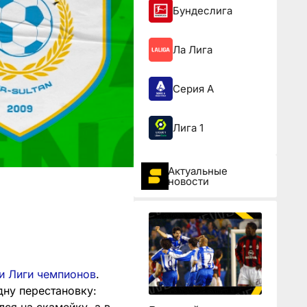
Бундеслига
Ла Лига
Серия А
Лига 1
Актуальные
новости
и Лиги чемпионов
.
дну перестановку: