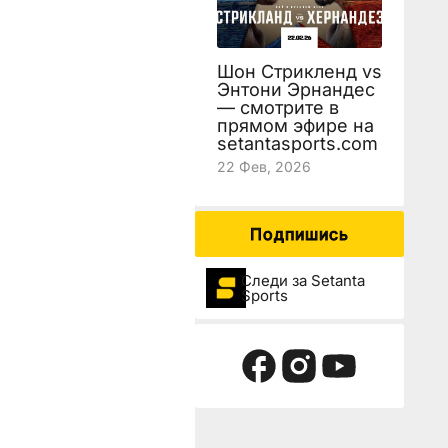
Шон Стрикленд vs
Энтони Эрнандес
— смотрите в
прямом эфире на
setantasports.com
22 Фев, 2026
Подпишись
Следи за Setanta
Sports