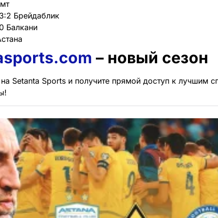
имт
3:2 Брейдаблик
:0 Балкани
Астана
asports.com
– новый сезон
на Setanta Sports и получите прямой доступ к лучшим 
ы!