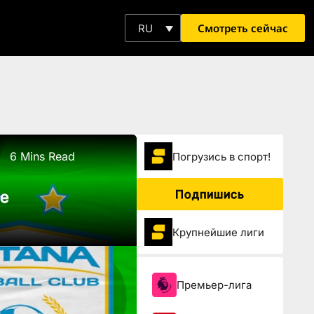
Смотреть сейчас
RU
6 Mins Read
Погрузиcь в спорт!
Подпишись
ге
Крупнейшие лиги
Премьер-лига