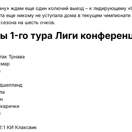
ану» ждем еще один колючий выезд – к лидирующему 
а еще никому не уступала дома в текущем чемпионате
сезона на шесть очков.
ы 1-го тура Лиги конферен
так Трнава
кмар
а
рдшелланд
ла
ин
укарички
ш
2:1 КИ Клаксвик