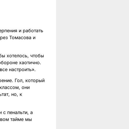
ерпения и работать
ерез Томасова и
бы хотелось, чтобы
обороне хаотично.
все настроить».
оение. Гол, который
классом, они
тат, но, к
 с пенальти, а
рвом тайме мы