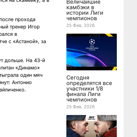
ся на скамейку, а в
Величайшие
камбэки в
истории Лиги
чемпионов
после прохода
25 Фев, 2026
вный тренер Игор
рался в
че с «Астаной», за
т дольше. На 43-й
капитан «Динамо»
отыграла один мяч
Сегодня
инут: Антонио
определятся все
участники 1/8
айличенко.
финала Лиги
чемпионов
25 Фев, 2026