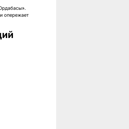
«Ордабасы».
 и опережает
ций