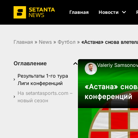
Главная
Новости
Главная
»
News
»
Футбол
»
«Астана» снова влетел
Оглавление
Valeriy Samsono
Результаты 1-го тура
Лиги конференций
«Астана» снов
На setantasports.com –
конференций
новый сезон