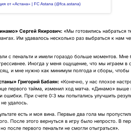
ия от «Астана» | FC Astana (@fca.astana)
инамо» Сергей Якирович:
«Мы готовились набраться т
лангах. Им удавалось несколько раз выбраться к нам ч
али с пенальти и имели гораздо больше моментов. Мне 
грессивнее. Иногда у меня ощущение, что мы играем в 
есяц, и мне нужно как минимум полгода и сборы, чтобы 
станы» Григорий Бабаян:
«Конечно, у нас плохое настр
нце первого тайма, изменил ход матча. «Динамо» выше 
и ошибки. При счете 0:3 мы попытались улучшить резуль
 не удалось.
ультате есть и моя вина. Первые два гола мы пропустили
ого. После этого вернуться в игру было непросто. В пе
но после первого пенальти не смогли отыграться».