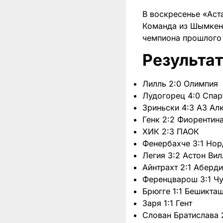
В воскресенье «Аст
Команда из Шымкент
чемпиона прошлого 
Результат
Лилль 2:0 Олимпия
Лудогорец 4:0 Спар
Зриньски 4:3 АЗ Ал
Генк 2:2 Фиорентин
ХИК 2:3 ПАОК
Фенербахче 3:1 Но
Легия 3:2 Астон Вил
Айнтрахт 2:1 Аберд
Ференцварош 3:1 Ч
Брюгге 1:1 Бешикта
Заря 1:1 Гент
Слован Братислава 