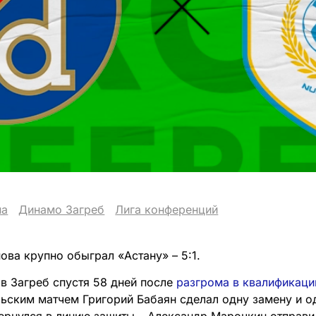
на
Динамо Загреб
Лига конференций
ова крупно обыграл «Астану» – 5:1.
 в Загреб спустя 58 дней после
разгрома в квалификаци
ьским матчем Григорий Бабаян сделал одну замену и о