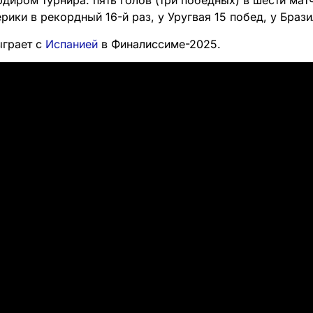
диром турнира: пять голов (три победных) в шести матч
ики в рекордный 16-й раз, у Уругвая 15 побед, у Брази
ыграет с
Испанией
в Финалиссиме-2025.