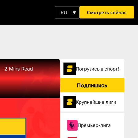
Смотреть сейчас
RU
2 Mins Read
Погрузиcь в спорт!
Подпишись
Крупнейшие лиги
Премьер-лига