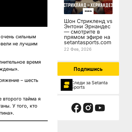
Шон Стрикленд vs
Энтони Эрнандес
— смотрите в
с очень сильным
прямом эфире на
setantasports.com
овели не лучшим
22 Фев, 2026
лнительное время
аждены».
Подпишись
ряжение – шесть
Следи за Setanta
Sports
е второго тайма я
аны. У того, кто
тина».