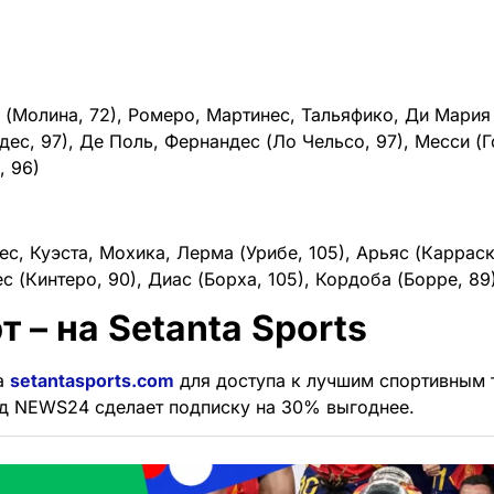
(Молина, 72), Ромеро, Мартинес, Тальяфико, Ди Мария 
ес, 97), Де Поль, Фернандес (Ло Чельсо, 97), Месси (Г
, 96)
ес, Куэста, Мохика, Лерма (Урибе, 105), Арьяс (Карраск
ес (Кинтеро, 90), Диас (Борха, 105), Кордоба (Борре, 89
т – на Setanta Sports
а
setantasports.com
для доступа к лучшим спортивным 
д NEWS24 сделает подписку на 30% выгоднее.