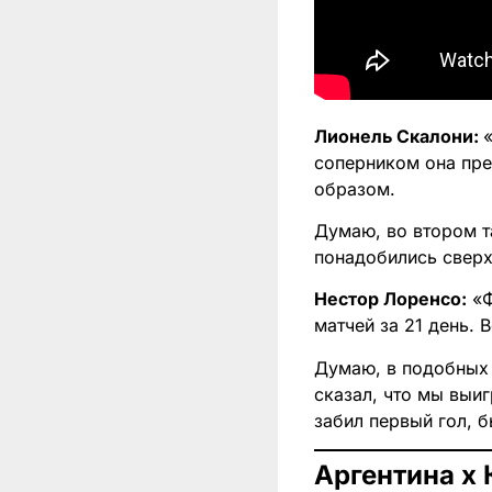
Лионель Скалони:
соперником она пре
образом.
Думаю, во втором т
понадобились сверх
Нестор Лоренсо:
«Ф
матчей за 21 день. 
Думаю, в подобных 
сказал, что мы выиг
забил первый гол, б
Аргентина х 