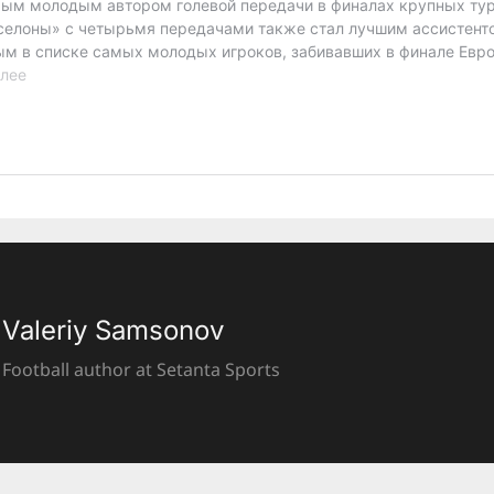
Valeriy Samsonov
Football author at Setanta Sports