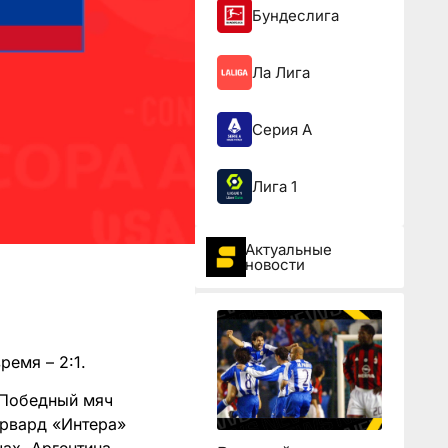
Бундеслига
Ла Лига
Серия А
Лига 1
Актуальные
новости
емя – 2:1.
. Победный мяч
орвард «Интера»