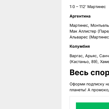
1:0 – 112’ Мартинес
Аргентина
Мартинес, Монтьель 
Мак Аллистер (Паред
Альварес (Мартинес
Колумбия
Варгас, Арьяс, Санч
(Кастаньо, 89), Хам
Весь спор
Оформи подписку н
планеты! А промоко