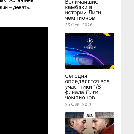
ах. Аргентина
Величайшие
камбэки в
лии – девять.
истории Лиги
чемпионов
25 Фев, 2026
Сегодня
определятся все
участники 1/8
финала Лиги
чемпионов
25 Фев, 2026