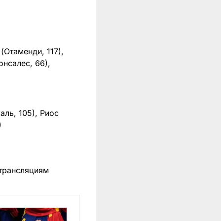
(Отаменди, 117),
онсалес, 66),
аль, 105), Риос
)
трансляциям