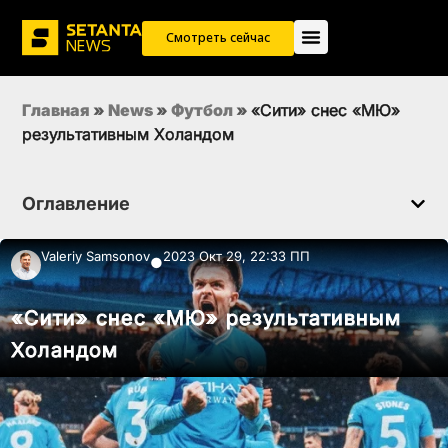
Смотреть сейчас
Главная
»
News
»
Футбол
»
«Сити» снес «МЮ»
результативным Холандом
Оглавление
Valeriy Samsonov
2023 Окт 29, 22:33 ПП
●
«Сити» снес «МЮ» результативным
Холандом