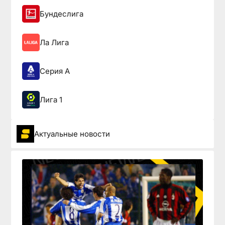
Бундеслига
Ла Лига
Серия А
Лига 1
Актуальные новости