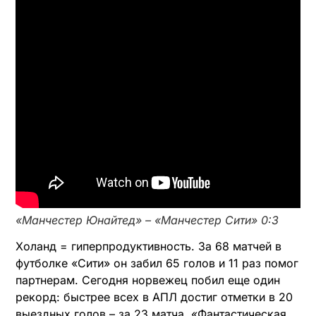
«Манчестер Юнайтед» – «Манчестер Сити» 0:3
Холанд = гиперпродуктивность. За 68 матчей в
футболке «Сити» он забил 65 голов и 11 раз помог
партнерам. Сегодня норвежец побил еще один
рекорд: быстрее всех в АПЛ достиг отметки в 20
выездных голов – за 23 матча. «Фантастическая