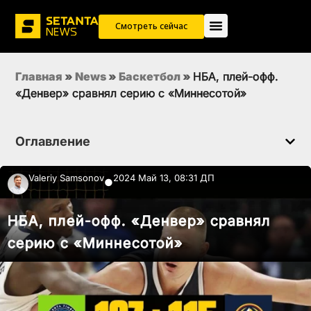
Смотреть сейчас
Главная
»
News
»
Баскетбол
»
НБА, плей-офф.
«Денвер» сравнял серию с «Миннесотой»
Оглавление
Valeriy Samsonov
2024 Май 13, 08:31 ДП
●
НБА, плей-офф. «Денвер» сравнял
серию с «Миннесотой»