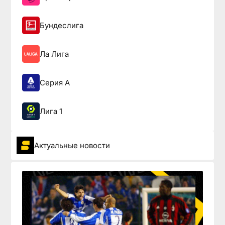
Бундеслига
Ла Лига
Серия А
Лига 1
Актуальные новости