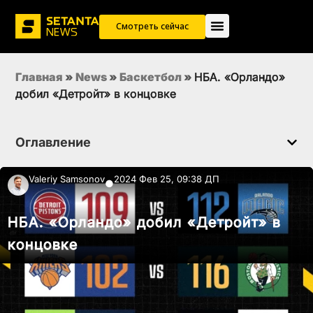
Смотреть сейчас
Главная
»
News
»
Баскетбол
»
НБА. «Орландо»
добил «Детройт» в концовке
Оглавление
Valeriy Samsonov
2024 Фев 25, 09:38 ДП
●
НБА. «Орландо» добил «Детройт» в
концовке