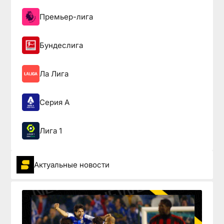
Премьер-лига
Бундеслига
Ла Лига
Серия А
Лига 1
Актуальные новости