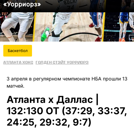
«Уорриорз»
Баскетбол
Атланта Хокс
Голден Стэйт Уорриорз
3 апреля в регулярном чемпионате НБА прошли 13
матчей.
Атланта x Даллас |
132:130 OT (37:29, 33:37,
24:25, 29:32, 9:7)