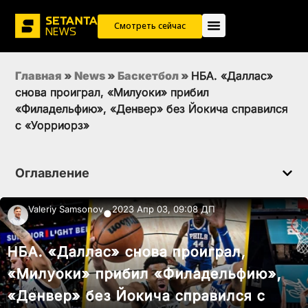
Смотреть сейчас
Главная
»
News
»
Баскетбол
»
НБА. «Даллас»
снова проиграл, «Милуоки» прибил
«Филадельфию», «Денвер» без Йокича справился
с «Уорриорз»
Оглавление
Valeriy Samsonov
2023 Апр 03, 09:08 ДП
●
НБА. «Даллас» снова проиграл,
«Милуоки» прибил «Филадельфию»,
«Денвер» без Йокича справился с