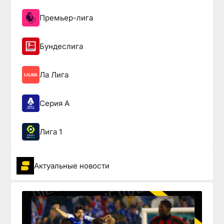
Премьер-лига
Бундеслига
Ла Лига
Серия А
Лига 1
Актуальные новости