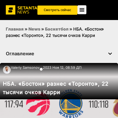
Смотреть сейчас
Главная
»
News
»
Баскетбол
»
НБА. «Бостон»
разнес «Торонто», 22 тысячи очков Карри
Оглавление
Valeriy Samsonov
2023 Ноя 12, 08:59 ДП
●
НБА. «Бостон» разнес «Торонто», 22
тысячи очков Карри