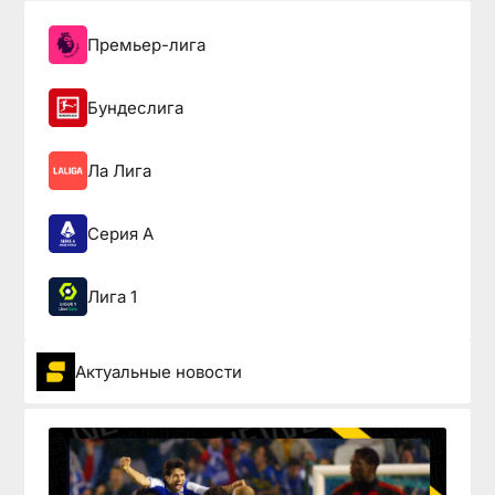
Премьер-лига
Бундеслига
Ла Лига
Серия А
Лига 1
Актуальные новости