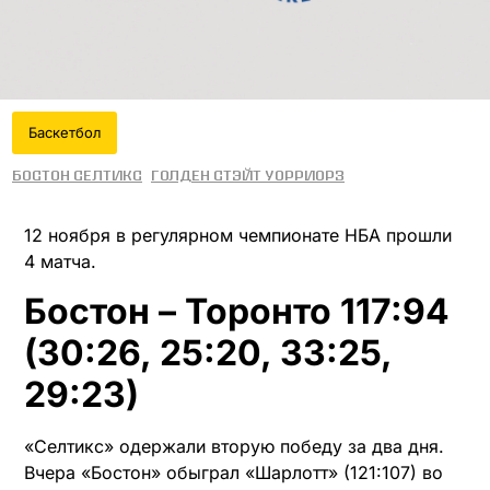
Баскетбол
Бостон Селтикс
Голден Стэйт Уорриорз
12 ноября в регулярном чемпионате НБА прошли
4 матча.
Бостон – Торонто 117:94
(30:26, 25:20, 33:25,
29:23)
«Селтикс» одержали вторую победу за два дня.
Вчера «Бостон» обыграл «Шарлотт» (121:107) во