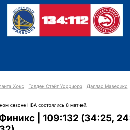
ланта Хокс
Голден Стэйт Уорриорз
Даллас Маверикс
рном сезоне НБА состоялись 8 матчей.
Финикс | 109:132 (34:25, 24
:32)