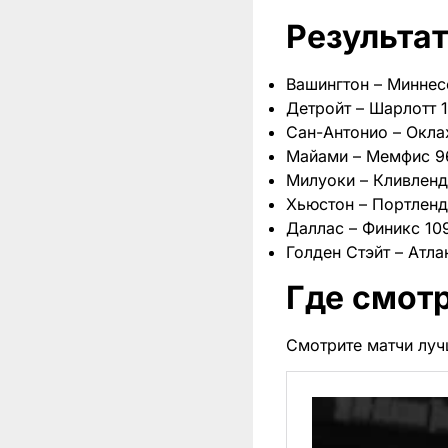
Результат
Вашингтон – Миннесот
Детройт – Шарлотт 11
Сан-Антонио – Оклах
Майами – Мемфис 96:
Милуоки – Кливленд 
Хьюстон – Портленд 1
Даллас – Финикс 109
Голден Стэйт – Атлан
Где смот
Смотрите матчи луч