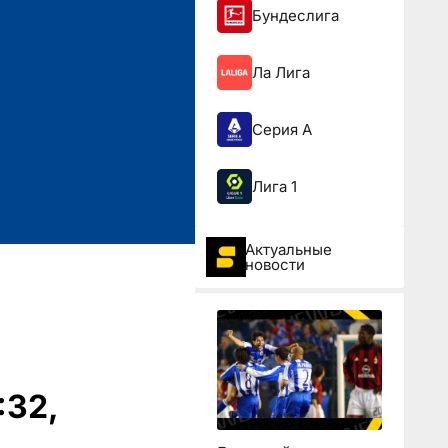
Бундеслига
Ла Лига
Серия А
Лига 1
Актуальные
новости
:32,