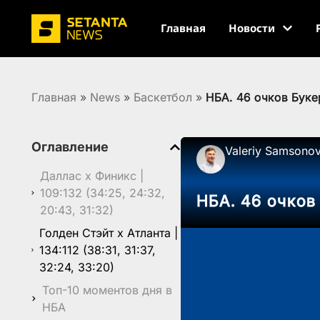
Главная
Новости
Главная
»
News
»
Баскетбол
»
НБА. 46 очков Букер
Оглавление
Valeriy Samsono
Даллас x Финикс |
109:132 (34:25, 24:32,
НБА. 46 очков
20:43, 31:32)
Голден Стэйт x Атланта |
134:112 (38:31, 31:37,
32:24, 33:20)
Топ-10 моментов дня в
НБА