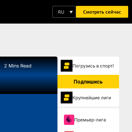
Смотреть сейчас
RU
2 Mins Read
Погрузиcь в спорт!
Подпишись
Крупнейшие лиги
Премьер-лига