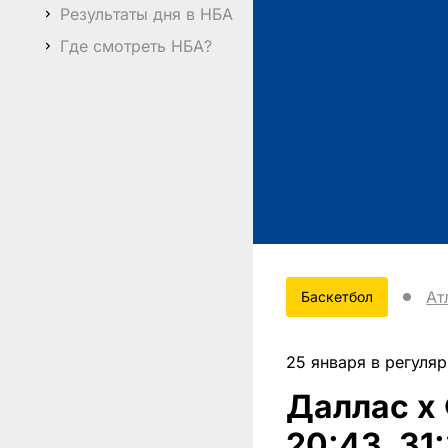
Результаты дня в НБА
Где смотреть НБА?
Ат
Баскетбол
25 января в регуля
Даллас x 
20:43, 31