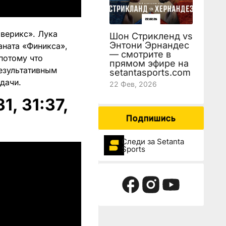
аверикс». Лука
Шон Стрикленд vs
Энтони Эрнандес
аната «Финикса»,
— смотрите в
потому что
прямом эфире на
езультативным
setantasports.com
дачи.
22 Фев, 2026
1, 31:37,
Подпишись
Следи за Setanta
Sports