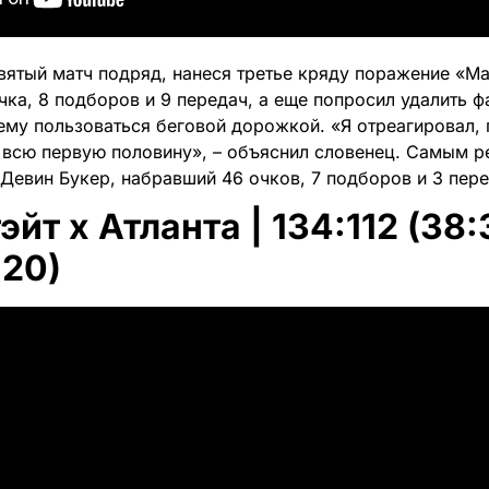
вятый матч подряд, нанеся третье кряду поражение «М
чка, 8 подборов и 9 передач, а еще попросил удалить ф
ему пользоваться беговой дорожкой. «Я отреагировал, 
 всю первую половину», – объяснил словенец. Самым р
 Девин Букер, набравший 46 очков, 7 подборов и 3 пере
йт x Атланта | 134:112 (38:3
:20)