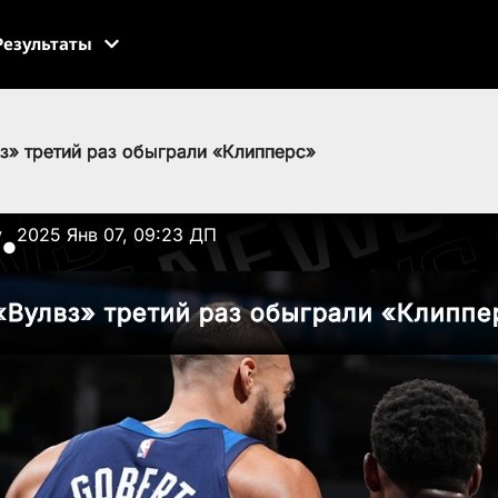
Результаты
з» третий раз обыграли «Клипперс»
v
2025 Янв 07, 09:23 ДП
●
«Вулвз» третий раз обыграли «Клиппе