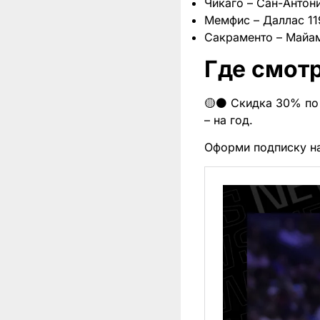
Чикаго – Сан-Антонио
Мемфис – Даллас 119
Сакраменто – Майами 
Где смотр
🟡⚫️ Скидка 30% по 
– на год.
Оформи подписку н