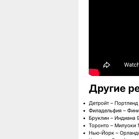
Другие ре
Детройт – Портленд 1
Филадельфия – Финик
Бруклин – Индиана 99
Торонто – Милуоки 1
Нью-Йорк – Орландо 