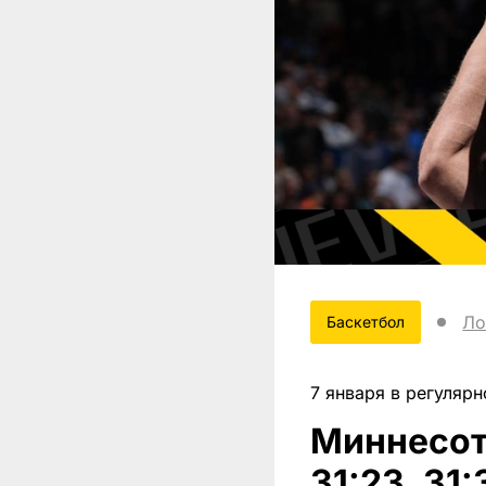
Ло
Баскетбол
7 января в регуляр
Миннесота
31:23, 31: