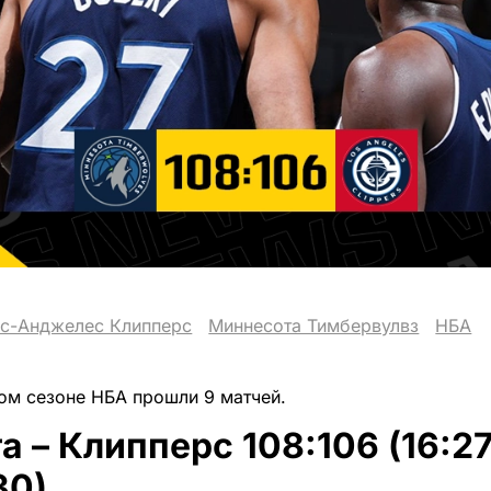
с-Анджелес Клипперс
Миннесота Тимбервулвз
НБА
ном сезоне НБА прошли 9 матчей.
 – Клипперс 108:106 (16:27
30)