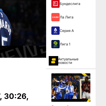
Бундеслига
Ла Лига
Серия А
Лига 1
Актуальные
новости
, 30:26,