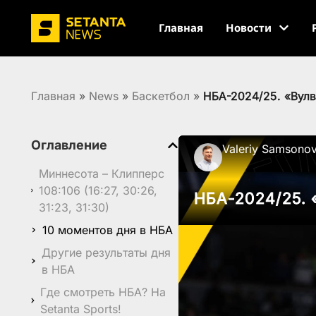
Главная
Новости
Главная
»
News
»
Баскетбол
»
НБА-2024/25. «Вулв
Оглавление
Valeriy Samsono
Миннесота – Клипперс
108:106 (16:27, 30:26,
НБА-2024/25. 
31:23, 31:30)
10 моментов дня в НБА
Другие результаты дня
в НБА
Где смотреть НБА? На
Setanta Sports!