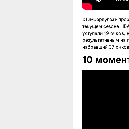
«Тимбервулвз» пре
текущем сезоне НБА
уступали 19 очков,
результативным на 
набравший 37 очков
10 момен