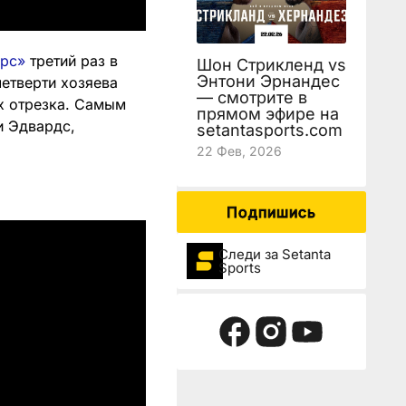
ерс»
третий раз в
Шон Стрикленд vs
Энтони Эрнандес
четверти хозяева
— смотрите в
х отрезка. Самым
прямом эфире на
и Эдвардс,
setantasports.com
22 Фев, 2026
Подпишись
Следи за Setanta
Sports