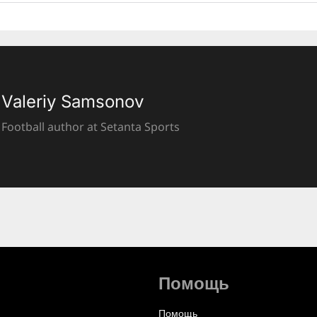
Valeriy Samsonov
Football author at Setanta Sports
Помощь
Помощь