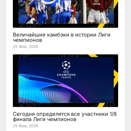
Величайшие камбэки в истории Лиги
чемпионов
25 Фев, 2026
Сегодня определятся все участники 1/8
финала Лиги чемпионов
25 Фев, 2026