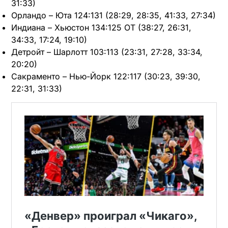
31:33)
Орландо – Юта 124:131 (28:29, 28:35, 41:33, 27:34)
Индиана – Хьюстон 134:125 OT (38:27, 26:31,
34:33, 17:24, 19:10)
Детройт – Шарлотт 103:113 (23:31, 27:28, 33:34,
20:20)
Сакраменто – Нью-Йорк 122:117 (30:23, 39:30,
22:31, 31:33)