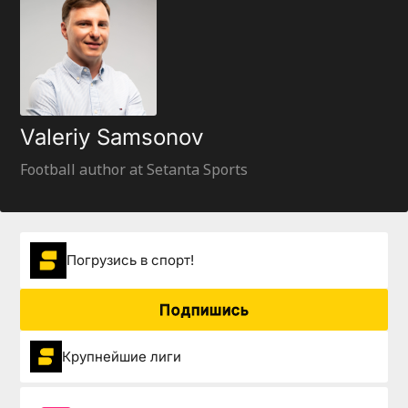
Valeriy Samsonov
Football author at Setanta Sports
Погрузиcь в спорт!
Подпишись
Крупнейшие лиги