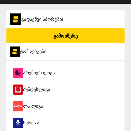
გადაეშვი სპორტში!
გამოიწერე
ტოპ ლიგები
პრემიერ ლიგა
ბუნდესლიგა
ლა ლიგა
სერია ა