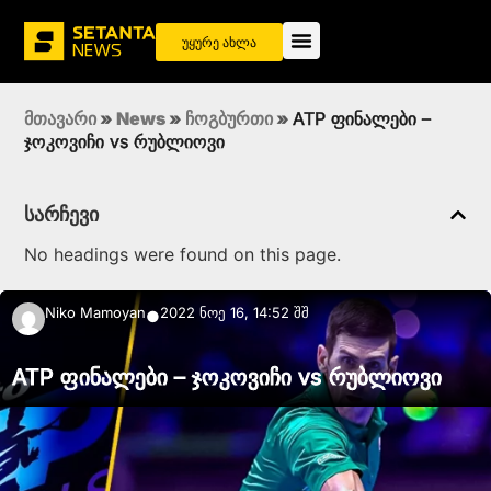
უყურე ახლა
მთავარი
»
News
»
ჩოგბურთი
»
ATP ფინალები –
ჯოკოვიჩი vs რუბლიოვი
სარჩევი
No headings were found on this page.
Niko Mamoyan
2022 ნოე 16, 14:52 შშ
●
ATP ფინალები – ჯოკოვიჩი vs რუბლიოვი