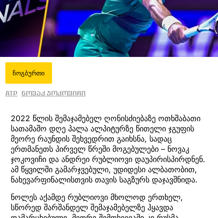
ჩოგბურთი
ATP
ნოვაკ ჯოკოვიჩი
2022 წლის შემაჯამებელ ღონისძიებაზე ოთხშაბათი
სათამაშო დღე პალა ალპიტურზე წითელი ჯგუფის
მეორე რაუნდის შეხვედრით გაიხსნა, სადაც
ერთმანეთს პირველ წრეში მოგებულები – ნოვაკ
ჯოკოვიჩი და ანდრეი რუბლიოვი დაუპირისპირდნენ.
ამ წყვილში გამარჯვებული, უდიდესი ალბათობით,
ნახევარფინალისთვის თავის საგზურს დაჯავშნიდა.
ნოლეს აქამდე რუბლიოვი მხოლოდ ერთხელ,
სწორედ შარშანდელ შემაჯამებელზე ჰყავდა
დამარცხებული. მეორე შემთხვევაში კი რუსმა