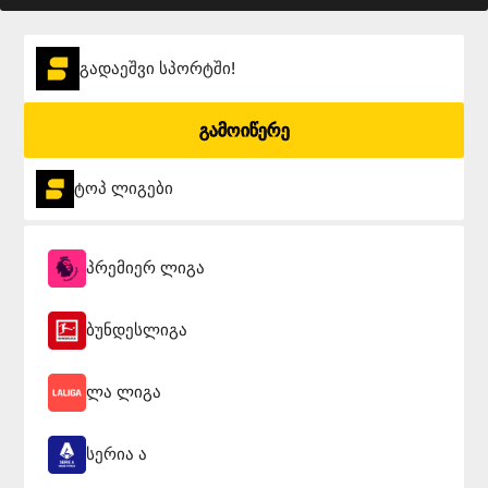
გადაეშვი სპორტში!
გამოიწერე
ტოპ ლიგები
პრემიერ ლიგა
ბუნდესლიგა
ლა ლიგა
სერია ა