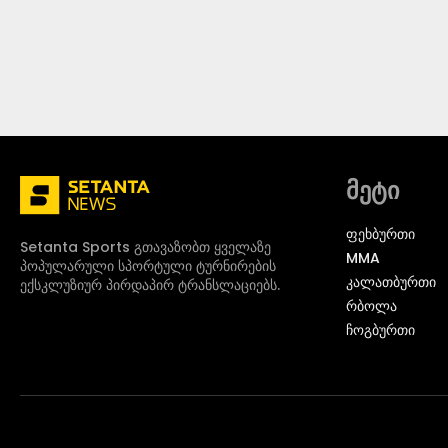
მეტი
ᲤᲔᲮᲑᲣᲠᲗᲘ
Setanta Sports გთავაზობთ ყველაზე
MMA
პოპულარული სპორტული ტურნირების
ᲙᲐᲚᲐᲗᲑᲣᲠᲗᲘ
ექსკლუზიურ პირდაპირ ტრანსლაციებს.
ᲠᲑᲝᲚᲐ
ᲩᲝᲒᲑᲣᲠᲗᲘ