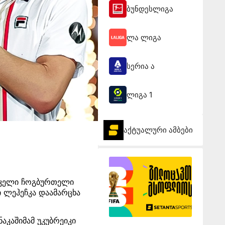
ბუნდესლიგა
ლა ლიგა
სერია ა
ლიგა 1
აქტუალური ამბები
იკელი ჩოგბურთელი
ი ლეჰეჩკა დაამარცხა
აკაშიმამ უკუბრეიკი