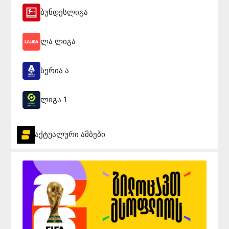
ბუნდესლიგა
ლა ლიგა
სერია ა
ლიგა 1
აქტუალური ამბები