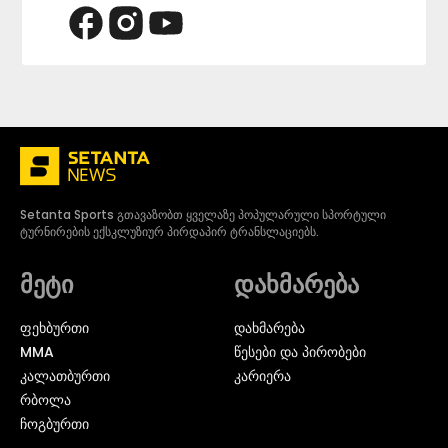
Setanta Sports გთავაზობთ ყველაზე პოპულარული სპორტული
ტურნირების ექსკლუზიურ პირდაპირ ტრანსლაციებს.
მეტი
დახმარება
ᲤᲔᲮᲑᲣᲠᲗᲘ
დახმარება
MMA
წესები და პირობები
ᲙᲐᲚᲐᲗᲑᲣᲠᲗᲘ
კარიერა
ᲠᲑᲝᲚᲐ
ᲩᲝᲒᲑᲣᲠᲗᲘ