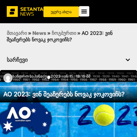
უყურე ახლა
მთავარი
»
News
»
ჩოგბურთი
»
AO 2023: ვინ
შეაჩერებს ნოვაკ ჯოკოვიჩს?
სარჩევი
Სანდრო Საპანაძე
2023 იან 15, 18:16 შშ
●
AO 2023: ვინ შეაჩერებს ნოვაკ ჯოკოვიჩს?